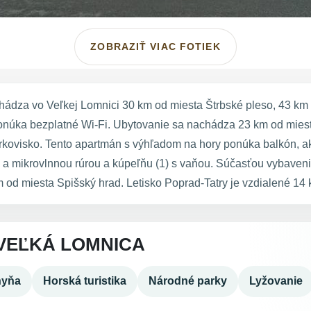
ZOBRAZIŤ VIAC FOTIEK
ádza vo Veľkej Lomnici 30 km od miesta Štrbské pleso, 43 km
núka bezplatné Wi-Fi. Ubytovanie sa nachádza 23 km od miest
rkovisko. Tento apartmán s výhľadom na hory ponúka balkón, ako
 mikrovlnnou rúrou a kúpeľňu (1) s vaňou. Súčasťou vybavenia
od miesta Spišský hrad. Letisko Poprad-Tatry je vzdialené 14 
VEĽKÁ LOMNICA
hyňa
Horská turistika
Národné parky
Lyžovanie