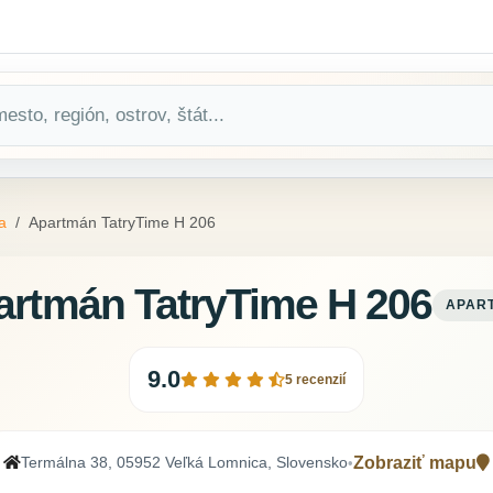
a
Apartmán TatryTime H 206
artmán TatryTime H 206
APAR
9.0
5 recenzií
Termálna 38, 05952 Veľká Lomnica, Slovensko
Zobraziť mapu
•