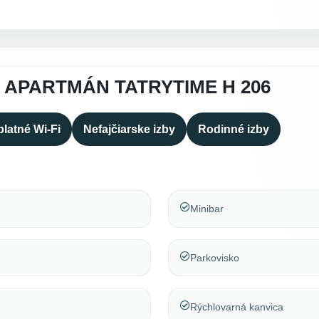
 APARTMÁN TATRYTIME H 206
latné Wi-Fi
Nefajčiarske izby
Rodinné izby
Minibar
Parkovisko
Rýchlovarná kanvica