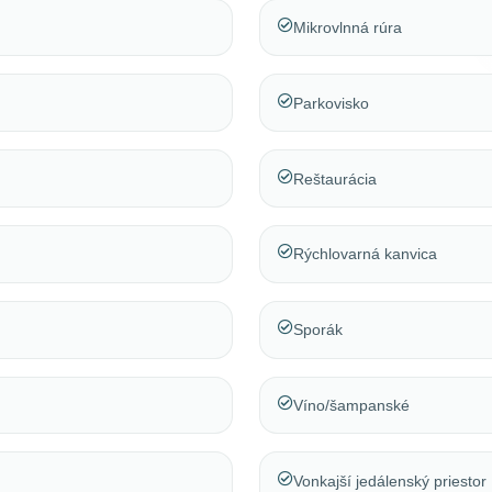
Mikrovlnná rúra
Parkovisko
Reštaurácia
Rýchlovarná kanvica
Sporák
Víno/šampanské
Vonkajší jedálenský priestor