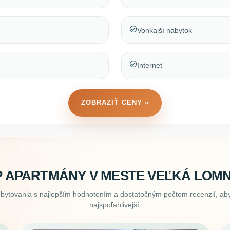
Vonkajší nábytok
Internet
ZOBRAZIŤ CENY »
 APARTMÁNY V MESTE VEĽKÁ LOMN
ubytovania s najlepším hodnotením a dostatočným počtom recenzií, aby
najspoľahlivejší.