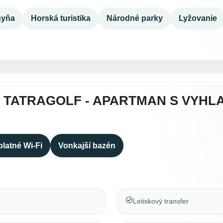
hyňa
Horská turistika
Národné parky
Lyžovanie
 TATRAGOLF - APARTMAN S VYHLA
latné Wi-Fi
Vonkajší bazén
Letiskový transfer