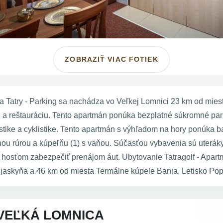
ZOBRAZIŤ VIAC FOTIEK
na Tatry - Parking sa nachádza vo Veľkej Lomnici 23 km od mie
 a reštauráciu. Tento apartmán ponúka bezplatné súkromné park
stike a cyklistike. Tento apartmán s výhľadom na hory ponúka ba
u rúrou a kúpeľňu (1) s vaňou. Súčasťou vybavenia sú uteráky a
hosťom zabezpečiť prenájom áut. Ubytovanie Tatragolf - Apartm
askyňa a 46 km od miesta Termálne kúpele Bania. Letisko Popr
VEĽKÁ LOMNICA