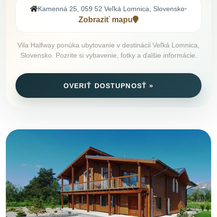
Kamenná 25, 059 52 Veľká Lomnica, Slovensko
•
Zobraziť mapu
Vila Halfway ponúka ubytovanie v destinácii Veľká Lomnica,
Slovensko. Pozrite si vybavenie, fotky a ďalšie informácie.
OVERIŤ DOSTUPNOSŤ »