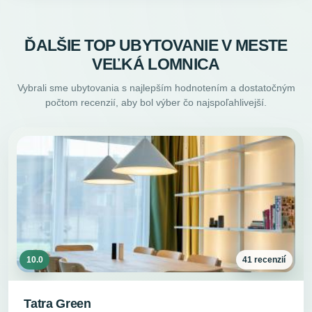
ĎALŠIE TOP UBYTOVANIE V MESTE
VEĽKÁ LOMNICA
Vybrali sme ubytovania s najlepším hodnotením a dostatočným
počtom recenzií, aby bol výber čo najspoľahlivejší.
10.0
41 recenzií
Tatra Green