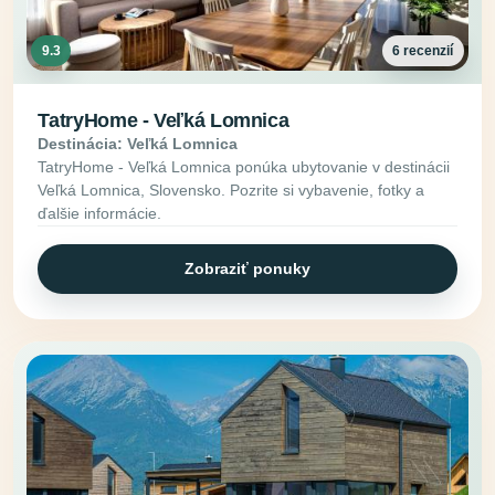
9.3
6 recenzií
TatryHome - Veľká Lomnica
Destinácia: Veľká Lomnica
TatryHome - Veľká Lomnica ponúka ubytovanie v destinácii
Veľká Lomnica, Slovensko. Pozrite si vybavenie, fotky a
ďalšie informácie.
Zobraziť ponuky