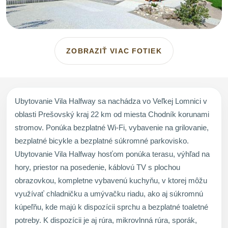
ZOBRAZIŤ VIAC FOTIEK
Ubytovanie Vila Halfway sa nachádza vo Veľkej Lomnici v
oblasti Prešovský kraj 22 km od miesta Chodník korunami
stromov. Ponúka bezplatné Wi-Fi, vybavenie na grilovanie,
bezplatné bicykle a bezplatné súkromné parkovisko.
Ubytovanie Vila Halfway hosťom ponúka terasu, výhľad na
hory, priestor na posedenie, káblovú TV s plochou
obrazovkou, kompletne vybavenú kuchyňu, v ktorej môžu
využívať chladničku a umývačku riadu, ako aj súkromnú
kúpeľňu, kde majú k dispozícii sprchu a bezplatné toaletné
potreby. K dispozícii je aj rúra, mikrovlnná rúra, sporák,