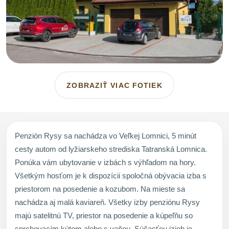
ZOBRAZIŤ VIAC FOTIEK
Penzión Rysy sa nachádza vo Veľkej Lomnici, 5 minút
cesty autom od lyžiarskeho strediska Tatranská Lomnica.
Ponúka vám ubytovanie v izbách s výhľadom na hory.
Všetkým hosťom je k dispozícii spoločná obývacia izba s
priestorom na posedenie a kozubom. Na mieste sa
nachádza aj malá kaviareň. Všetky izby penziónu Rysy
majú satelitnú TV, priestor na posedenie a kúpeľňu so
sprchovacím kútom alebo s vaňou. Súčasťou izieb je