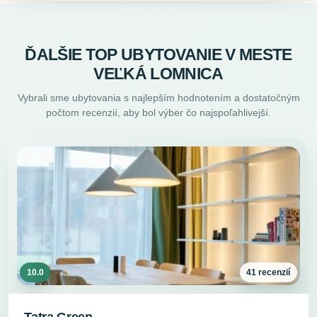
ĎALŠIE TOP UBYTOVANIE V MESTE
VEĽKÁ LOMNICA
Vybrali sme ubytovania s najlepším hodnotením a dostatočným
počtom recenzií, aby bol výber čo najspoľahlivejší.
10.0
41 recenzií
Tatra Green