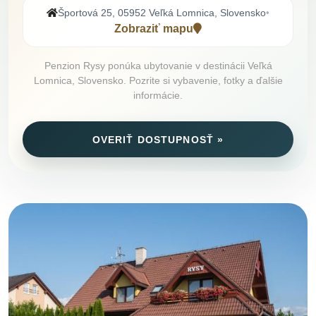
Športová 25, 05952 Veľká Lomnica, Slovensko
•
Zobraziť mapu
Penzion Rysy ponúka ubytovanie v destinácii Veľká
Lomnica, Slovensko. Pozrite si vybavenie, fotky a ďalšie
informácie.
OVERIŤ DOSTUPNOSŤ »