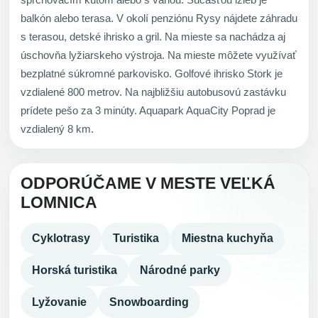
balkón alebo terasa. V okolí penziónu Rysy nájdete záhradu
s terasou, detské ihrisko a gril. Na mieste sa nachádza aj
úschovňa lyžiarskeho výstroja. Na mieste môžete využívať
bezplatné súkromné ​​parkovisko. Golfové ihrisko Stork je
vzdialené 800 metrov. Na najbližšiu autobusovú zastávku
prídete pešo za 3 minúty. Aquapark AquaCity Poprad je
vzdialený 8 km.
ODPORÚČAME V MESTE VEĽKÁ
LOMNICA
Cyklotrasy
Turistika
Miestna kuchyňa
Horská turistika
Národné parky
Lyžovanie
Snowboarding