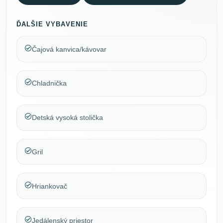
ĎALŠIE VYBAVENIE
Čajová kanvica/kávovar
Chladnička
Detská vysoká stolička
Gril
Hriankovač
Jedálenský priestor