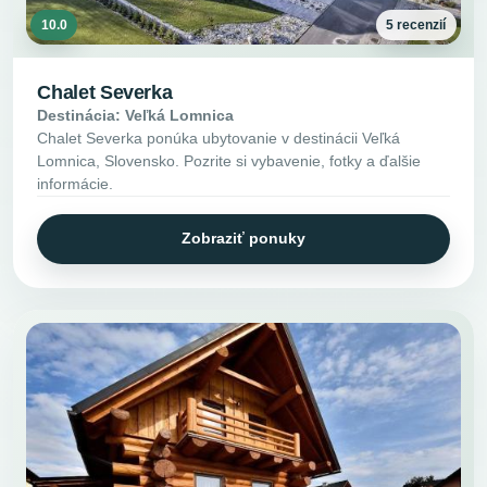
10.0
5 recenzií
Chalet Severka
Destinácia: Veľká Lomnica
Chalet Severka ponúka ubytovanie v destinácii Veľká
Lomnica, Slovensko. Pozrite si vybavenie, fotky a ďalšie
informácie.
Zobraziť ponuky