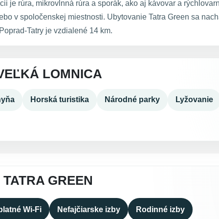
cii je rúra, mikrovlnná rúra a sporák, ako aj kávovar a rýchlovar
ebo v spoločenskej miestnosti. Ubytovanie Tatra Green sa nac
Poprad-Tatry je vzdialené 14 km.
VEĽKÁ LOMNICA
hyňa
Horská turistika
Národné parky
Lyžovanie
 TATRA GREEN
latné Wi-Fi
Nefajčiarske izby
Rodinné izby