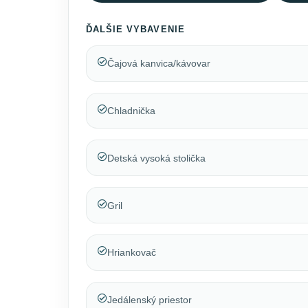
ĎALŠIE VYBAVENIE
Čajová kanvica/kávovar
Chladnička
Detská vysoká stolička
Gril
Hriankovač
Jedálenský priestor