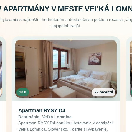
 APARTMÁNY V MESTE VEĽKÁ LOMN
ubytovania s najlepším hodnotením a dostatočným počtom recenzií, aby
najspoľahlivejší.
10.0
22 recenzií
Apartman RYSY D4
Destinácia: Veľká Lomnica
Apartman RYSY D4 ponúka ubytovanie v destinácii
Veľká Lomnica, Slovensko. Pozrite si vybavenie,