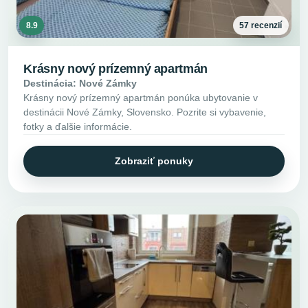
8.9
57 recenzií
Krásny nový prízemný apartmán
Destinácia: Nové Zámky
Krásny nový prízemný apartmán ponúka ubytovanie v
destinácii Nové Zámky, Slovensko. Pozrite si vybavenie,
fotky a ďalšie informácie.
Zobraziť ponuky