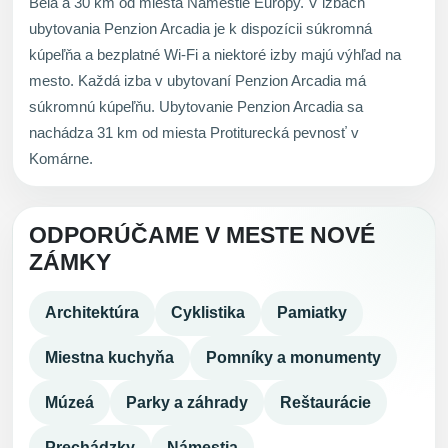
Belá a 30 km od miesta Námestie Európy. V izbách
ubytovania Penzion Arcadia je k dispozícii súkromná
kúpeľňa a bezplatné Wi-Fi a niektoré izby majú výhľad na
mesto. Každá izba v ubytovaní Penzion Arcadia má
súkromnú kúpeľňu. Ubytovanie Penzion Arcadia sa
nachádza 31 km od miesta Protiturecká pevnosť v
Komárne.
ODPORÚČAME V MESTE NOVÉ
ZÁMKY
Architektúra
Cyklistika
Pamiatky
Miestna kuchyňa
Pomníky a monumenty
Múzeá
Parky a záhrady
Reštaurácie
Prechádzky
Námestia