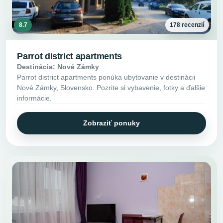
8.7
178 recenzií
Parrot district apartments
Destinácia: Nové Zámky
Parrot district apartments ponúka ubytovanie v destinácii
Nové Zámky, Slovensko. Pozrite si vybavenie, fotky a ďalšie
informácie.
Zobraziť ponuky