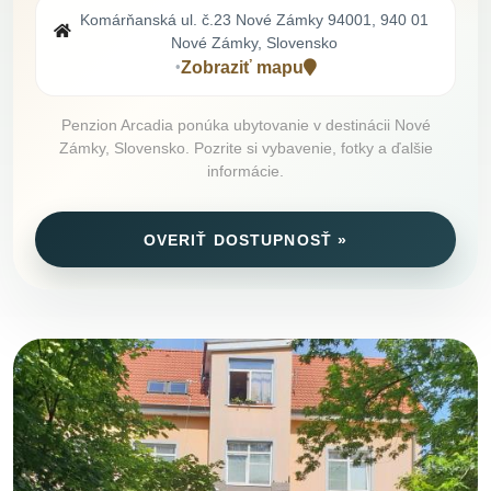
Komárňanská ul. č.23 Nové Zámky 94001, 940 01
Nové Zámky, Slovensko
Zobraziť mapu
•
Penzion Arcadia ponúka ubytovanie v destinácii Nové
Zámky, Slovensko. Pozrite si vybavenie, fotky a ďalšie
informácie.
OVERIŤ DOSTUPNOSŤ »