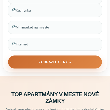
Kuchynka
Minimarket na mieste
Internet
ZOBRAZIŤ CENY »
TOP APARTMÁNY V MESTE NOVÉ
ZÁMKY
Vybrali sme ubytovania s najlepším hodnotením a dostatočným