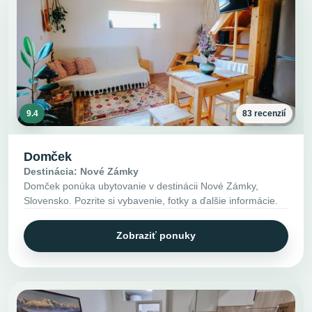
9.4
83 recenzií
Domček
Destinácia: Nové Zámky
Domček ponúka ubytovanie v destinácii Nové Zámky,
Slovensko. Pozrite si vybavenie, fotky a ďalšie informácie.
Zobraziť ponuky