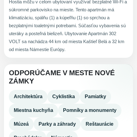
Hostia môžu v celom ubytovaní využívať bezplatné Wi-Fi a
súkromné parkovisko na mieste. Tento apartmán má
klimatizáciu, spálňu (1) a kúpeľňu (1) so sprchou a
bezplatnými toaletnými potrebami. Súčasťou vybavenia sú
uteráky a posteľná bielizeň. Ubytovanie Apartmán 302
VOLT sa nachádza 44 km od miesta Kaštieľ Belá a 32 km
od miesta Námestie Európy.
ODPORÚČAME V MESTE NOVÉ
ZÁMKY
Architektúra
Cyklistika
Pamiatky
Miestna kuchyňa
Pomníky a monumenty
Múzeá
Parky a záhrady
Reštaurácie