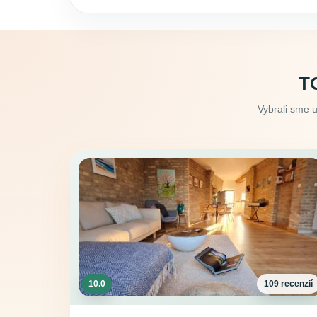
T
Vybrali sme 
10.0
109 recenzií