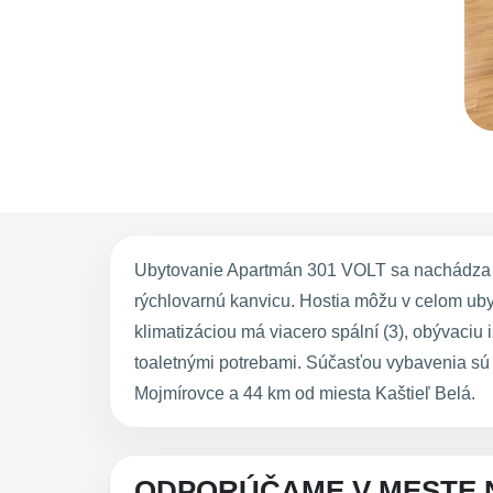
Ubytovanie Apartmán 301 VOLT sa nachádza pr
rýchlovarnú kanvicu. Hostia môžu v celom ubyt
klimatizáciou má viacero spální (3), obývaci
toaletnými potrebami. Súčasťou vybavenia sú
Mojmírovce a 44 km od miesta Kaštieľ Belá.
ODPORÚČAME V MESTE 