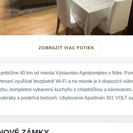
ZOBRAZIŤ VIAC FOTIEK
ibližne 40 km od miesta Výstavisko Agrokomplex v Nitre. Pon
ovaní využívať bezplatné Wi-Fi a na mieste je k dispozícii sú
u izbu, kompletne vybavenú kuchyňu s chladničkou a kávovarom 
 uteráky a posteľná bielizeň. Ubytovanie Apartmán 301 VOLT s
NOVÉ ZÁMKY