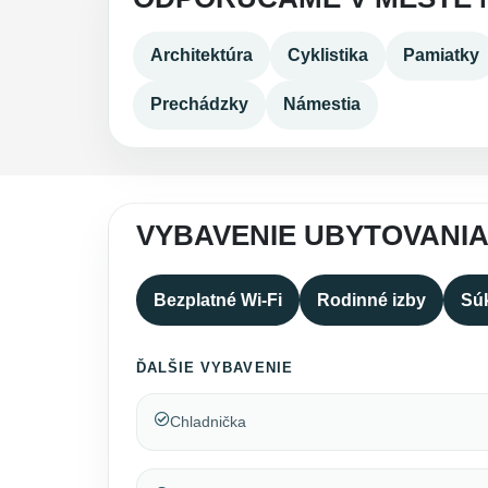
Architektúra
Cyklistika
Pamiatky
Prechádzky
Námestia
VYBAVENIE UBYTOVANIA
Bezplatné Wi-Fi
Rodinné izby
Sú
ĎALŠIE VYBAVENIE
Chladnička