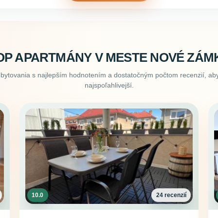
OP APARTMÁNY V MESTE NOVÉ ZÁM
ubytovania s najlepším hodnotením a dostatočným počtom recenzií, aby
najspoľahlivejší.
10.0
24 recenzií