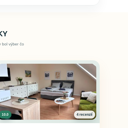
KY
 bol výber čo
10.0
4 recenzií