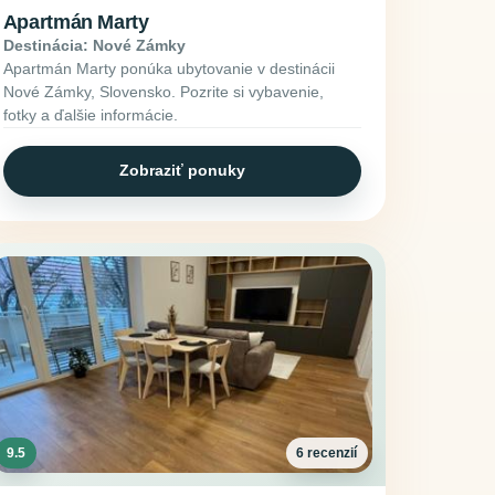
Apartmán Marty
Destinácia: Nové Zámky
Apartmán Marty ponúka ubytovanie v destinácii
Nové Zámky, Slovensko. Pozrite si vybavenie,
fotky a ďalšie informácie.
Zobraziť ponuky
9.5
6 recenzií