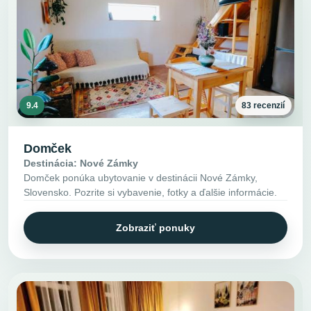
9.4
83 recenzií
Domček
Destinácia: Nové Zámky
Domček ponúka ubytovanie v destinácii Nové Zámky,
Slovensko. Pozrite si vybavenie, fotky a ďalšie informácie.
Zobraziť ponuky