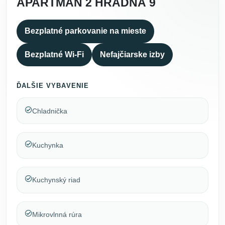
APARTMÁN 2 HRADNÁ 9
Bezplatné parkovanie na mieste
Bezplatné Wi-Fi
Nefajčiarske izby
ĎALŠIE VYBAVENIE
Chladnička
Kuchynka
Kuchynský riad
Mikrovlnná rúra