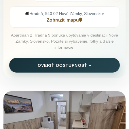
Hradná, 940 02 Nové Zámky, Slovensko
•
Zobraziť mapu
Apartmán 2 Hradná 9 ponúka ubytovanie v destinácii Nové
Zámky, Slovensko. Pozrite si vybavenie, fotky a ďalšie
informácie.
OVERIŤ DOSTUPNOSŤ »