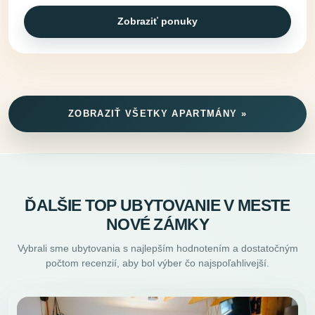
Zobraziť ponuky
ZOBRAZIŤ VŠETKY APARTMÁNY »
ĎALŠIE TOP UBYTOVANIE V MESTE
NOVÉ ZÁMKY
Vybrali sme ubytovania s najlepším hodnotením a dostatočným
počtom recenzií, aby bol výber čo najspoľahlivejší.