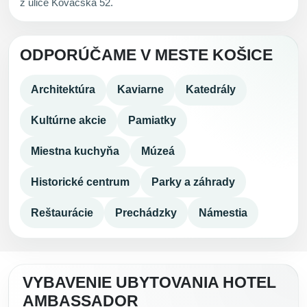
z ulice Kováčska 52.
ODPORÚČAME V MESTE KOŠICE
Architektúra
Kaviarne
Katedrály
Kultúrne akcie
Pamiatky
Miestna kuchyňa
Múzeá
Historické centrum
Parky a záhrady
Reštaurácie
Prechádzky
Námestia
VYBAVENIE UBYTOVANIA HOTEL
AMBASSADOR