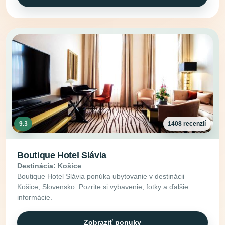
9.3
1408 recenzií
Boutique Hotel Slávia
Destinácia: Košice
Boutique Hotel Slávia ponúka ubytovanie v destinácii
Košice, Slovensko. Pozrite si vybavenie, fotky a ďalšie
informácie.
Zobraziť ponuky