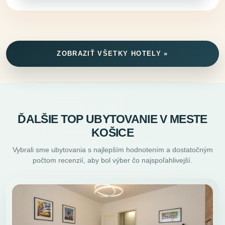
ZOBRAZIŤ VŠETKY HOTELY »
ĎALŠIE TOP UBYTOVANIE V MESTE
KOŠICE
Vybrali sme ubytovania s najlepším hodnotením a dostatočným
počtom recenzií, aby bol výber čo najspoľahlivejší.