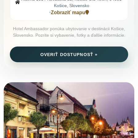
Košice, Slovensko
Zobraziť mapu
•
Hotel Ambassador ponúka ubytovanie v destinácii Košice,
Slovensko. Pozrite si vybavenie, fotky a ďalšie informácie.
OVERIŤ DOSTUPNOSŤ »