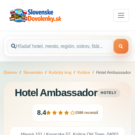
Domov
Slovensko
Košický kraj
Košice
Hotel Ambassador
Hotel Ambassador
HOTELY
8.4
1586 recenzií
Hlavná 101 / Kovacska 52, Košice Old Town, 04001