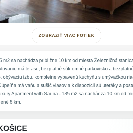
ZOBRAZIŤ VIAC FOTIEK
5 m2 sa nachádza približne 10 km od miesta Železničná stanic
bytovanie má terasu, bezplatné súkromné parkovisko a bezplatné W
3), obývaciu izbu, kompletne vybavenú kuchyňu s umývačkou ria
úpeľňa má vaňu a sušič vlasov a k dispozícii sú uteráky a pos
xury Apartment with Sauna - 185 m2 sa nachádza 10 km od mie
lené 8 km.
KOŠICE