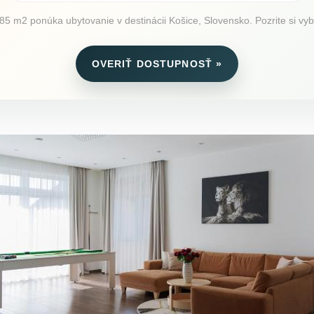
5 m2 ponúka ubytovanie v destinácii Košice, Slovensko. Pozrite si vyba
OVERIŤ DOSTUPNOSŤ »