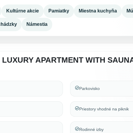
Kultúrne akcie
Pamiatky
Miestna kuchyňa
Mú
chádzky
Námestia
 LUXURY APARTMENT WITH SAUNA 
Parkovisko
Priestory vhodné na piknik
Rodinné izby