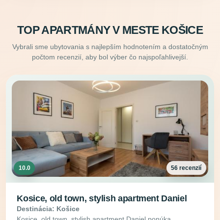
TOP APARTMÁNY V MESTE KOŠICE
Vybrali sme ubytovania s najlepším hodnotením a dostatočným
počtom recenzií, aby bol výber čo najspoľahlivejší.
10.0
56 recenzií
Kosice, old town, stylish apartment Daniel
Destinácia: Košice
Kosice, old town, stylish apartment Daniel ponúka