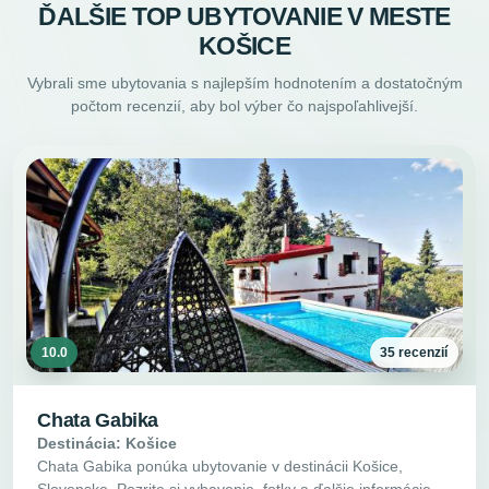
ĎALŠIE TOP UBYTOVANIE V MESTE
KOŠICE
Vybrali sme ubytovania s najlepším hodnotením a dostatočným
počtom recenzií, aby bol výber čo najspoľahlivejší.
10.0
35 recenzií
Chata Gabika
Destinácia: Košice
Chata Gabika ponúka ubytovanie v destinácii Košice,