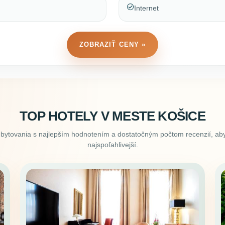
Internet
ZOBRAZIŤ CENY »
TOP HOTELY V MESTE KOŠICE
ubytovania s najlepším hodnotením a dostatočným počtom recenzií, aby
najspoľahlivejší.