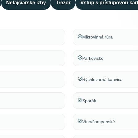
Nefajčiarske izby
Trezor
Vstup s prístupovou kar
Mikrovlnná rúra
Parkovisko
Rýchlovarná kanvica
Sporák
Víno/šampanské