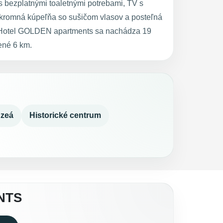
 bezplatnými toaletnými potrebami, TV s
súkromná kúpeľňa so sušičom vlasov a posteľná
t Hotel GOLDEN apartments sa nachádza 19
ené 6 km.
zeá
Historické centrum
NTS