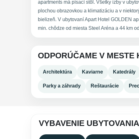
apartments má písací stôl. Všetky izby v ub
plochou obrazovkou a klimatizáciu a v niektor
bielizeň. V ubytovaní Apart Hotel GOLDEN a
min. chôdze od miesta Steel Aréna a 44 km od
ODPORÚČAME V MESTE 
Architektúra
Kaviarne
Katedrály
Parky a záhrady
Reštaurácie
Pre
VYBAVENIE UBYTOVANI