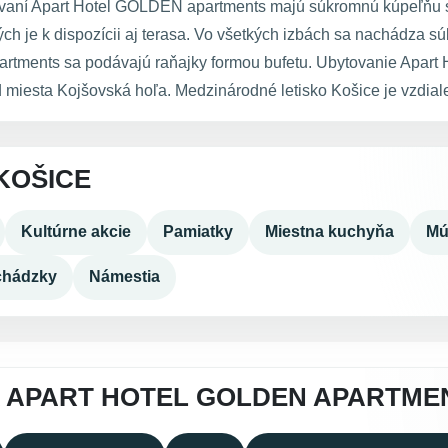
ytovaní Apart Hotel GOLDEN apartments majú súkromnú kúpeľňu s
ých je k dispozícii aj terasa. Vo všetkých izbách sa nachádza 
partments sa podávajú raňajky formou bufetu. Ubytovanie Apar
 miesta Kojšovská hoľa. Medzinárodné letisko Košice je vzdial
KOŠICE
Kultúrne akcie
Pamiatky
Miestna kuchyňa
Mú
chádzky
Námestia
A APART HOTEL GOLDEN APARTME