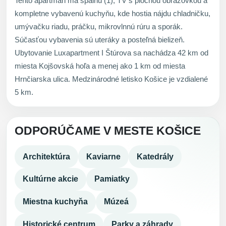
Tento apartmán má spálňu (1), TV s plochou obrazovkou a
kompletne vybavenú kuchyňu, kde hostia nájdu chladničku,
umývačku riadu, práčku, mikrovlnnú rúru a sporák.
Súčasťou vybavenia sú uteráky a posteľná bielizeň.
Ubytovanie Luxapartment I Štúrova sa nachádza 42 km od
miesta Kojšovská hoľa a menej ako 1 km od miesta
Hrnčiarska ulica. Medzinárodné letisko Košice je vzdialené
5 km.
ODPORÚČAME V MESTE KOŠICE
Architektúra
Kaviarne
Katedrály
Kultúrne akcie
Pamiatky
Miestna kuchyňa
Múzeá
Historické centrum
Parky a záhrady