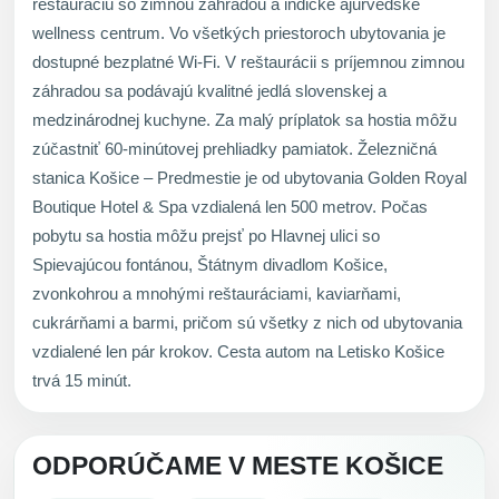
reštauráciu so zimnou záhradou a indické ajurvédske
wellness centrum. Vo všetkých priestoroch ubytovania je
dostupné bezplatné Wi-Fi. V reštaurácii s príjemnou zimnou
záhradou sa podávajú kvalitné jedlá slovenskej a
medzinárodnej kuchyne. Za malý príplatok sa hostia môžu
zúčastniť 60-minútovej prehliadky pamiatok. Železničná
stanica Košice – Predmestie je od ubytovania Golden Royal
Boutique Hotel & Spa vzdialená len 500 metrov. Počas
pobytu sa hostia môžu prejsť po Hlavnej ulici so
Spievajúcou fontánou, Štátnym divadlom Košice,
zvonkohrou a mnohými reštauráciami, kaviarňami,
cukrárňami a barmi, pričom sú všetky z nich od ubytovania
vzdialené len pár krokov. Cesta autom na Letisko Košice
trvá 15 minút.
ODPORÚČAME V MESTE KOŠICE