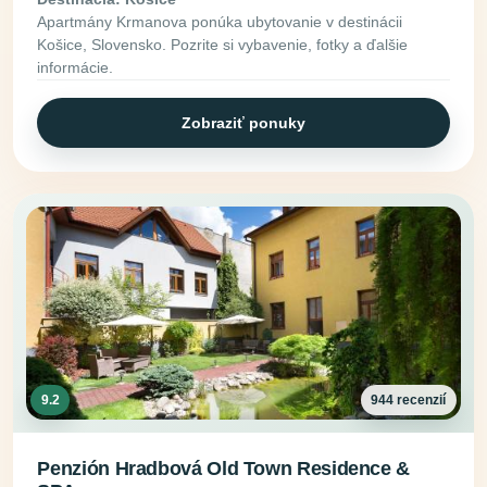
Apartmány Krmanova ponúka ubytovanie v destinácii
Košice, Slovensko. Pozrite si vybavenie, fotky a ďalšie
informácie.
Zobraziť ponuky
9.2
944 recenzií
Penzión Hradbová Old Town Residence &