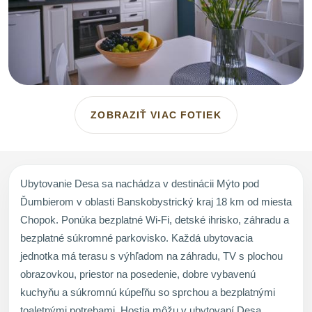
ZOBRAZIŤ VIAC FOTIEK
Ubytovanie Desa sa nachádza v destinácii Mýto pod
Ďumbierom v oblasti Banskobystrický kraj 18 km od miesta
Chopok. Ponúka bezplatné Wi-Fi, detské ihrisko, záhradu a
bezplatné súkromné parkovisko. Každá ubytovacia
jednotka má terasu s výhľadom na záhradu, TV s plochou
obrazovkou, priestor na posedenie, dobre vybavenú
kuchyňu a súkromnú kúpeľňu so sprchou a bezplatnými
toaletnými potrebami. Hostia môžu v ubytovaní Desa