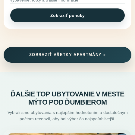
vybavenie, fotky a ďalšie informácie.
Zobraziť ponuky
ZOBRAZIŤ VŠETKY APARTMÁNY »
ĎALŠIE TOP UBYTOVANIE V MESTE
MÝTO POD ĎUMBIEROM
Vybrali sme ubytovania s najlepším hodnotením a dostatočným
počtom recenzií, aby bol výber čo najspoľahlivejší.