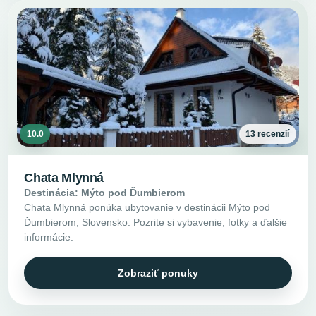
10.0
13 recenzií
Chata Mlynná
Destinácia: Mýto pod Ďumbierom
Chata Mlynná ponúka ubytovanie v destinácii Mýto pod
Ďumbierom, Slovensko. Pozrite si vybavenie, fotky a ďalšie
informácie.
Zobraziť ponuky