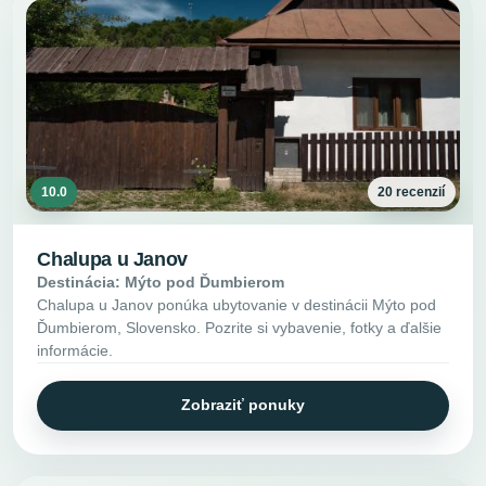
10.0
20 recenzií
Chalupa u Janov
Destinácia: Mýto pod Ďumbierom
Chalupa u Janov ponúka ubytovanie v destinácii Mýto pod
Ďumbierom, Slovensko. Pozrite si vybavenie, fotky a ďalšie
informácie.
Zobraziť ponuky