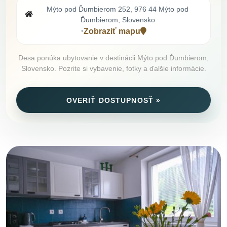
Mýto pod Ďumbierom 252, 976 44 Mýto pod
Ďumbierom, Slovensko
Zobraziť mapu
•
Desa ponúka ubytovanie v destinácii Mýto pod Ďumbierom,
Slovensko. Pozrite si vybavenie, fotky a ďalšie informácie.
OVERIŤ DOSTUPNOSŤ »