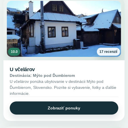
10.0
17 recenzií
U včelárov
Destinácia: Mýto pod Ďumbierom
U včelárov ponúka ubytovanie v destinácii Mýto pod
Ďumbierom, Slovensko. Pozrite si vybavenie, fotky a ďalšie
informácie.
Zobraziť ponuky