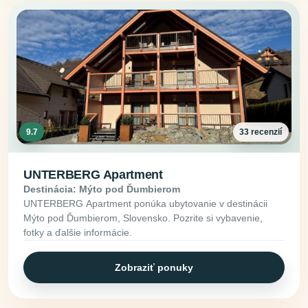
9.7
33 recenzií
UNTERBERG Apartment
Destinácia: Mýto pod Ďumbierom
UNTERBERG Apartment ponúka ubytovanie v destinácii
Mýto pod Ďumbierom, Slovensko. Pozrite si vybavenie,
fotky a ďalšie informácie.
Zobraziť ponuky