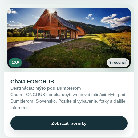
10.0
8 recenzií
Chata FONGRUB
Destinácia: Mýto pod Ďumbierom
Chata FONGRUB ponúka ubytovanie v destinácii Mýto pod
Ďumbierom, Slovensko. Pozrite si vybavenie, fotky a ďalšie
informácie.
Zobraziť ponuky