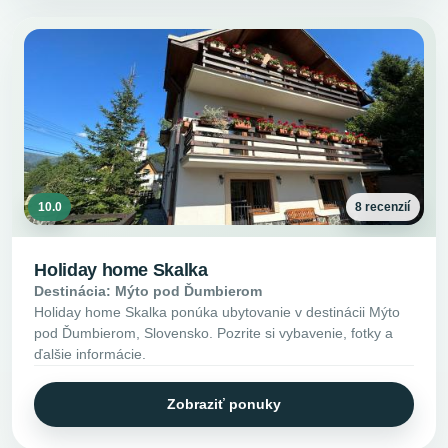
10.0
8 recenzií
Holiday home Skalka
Destinácia: Mýto pod Ďumbierom
Holiday home Skalka ponúka ubytovanie v destinácii Mýto
pod Ďumbierom, Slovensko. Pozrite si vybavenie, fotky a
ďalšie informácie.
Zobraziť ponuky