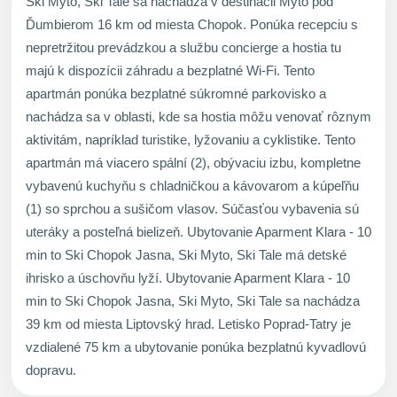
Ski Myto, Ski Tale sa nachádza v destinácii Mýto pod
Ďumbierom 16 km od miesta Chopok. Ponúka recepciu s
nepretržitou prevádzkou a službu concierge a hostia tu
majú k dispozícii záhradu a bezplatné Wi-Fi. Tento
apartmán ponúka bezplatné súkromné parkovisko a
nachádza sa v oblasti, kde sa hostia môžu venovať rôznym
aktivitám, napríklad turistike, lyžovaniu a cyklistike. Tento
apartmán má viacero spální (2), obývaciu izbu, kompletne
vybavenú kuchyňu s chladničkou a kávovarom a kúpeľňu
(1) so sprchou a sušičom vlasov. Súčasťou vybavenia sú
uteráky a posteľná bielizeň. Ubytovanie Aparment Klara - 10
min to Ski Chopok Jasna, Ski Myto, Ski Tale má detské
ihrisko a úschovňu lyží. Ubytovanie Aparment Klara - 10
min to Ski Chopok Jasna, Ski Myto, Ski Tale sa nachádza
39 km od miesta Liptovský hrad. Letisko Poprad-Tatry je
vzdialené 75 km a ubytovanie ponúka bezplatnú kyvadlovú
dopravu.