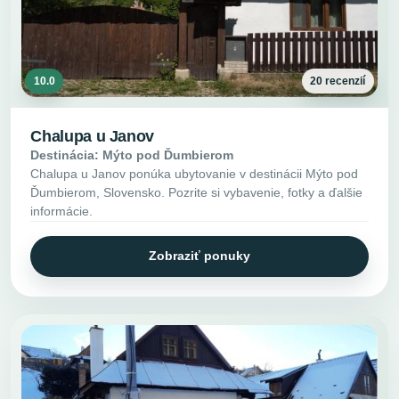
10.0
20 recenzií
Chalupa u Janov
Destinácia: Mýto pod Ďumbierom
Chalupa u Janov ponúka ubytovanie v destinácii Mýto pod
Ďumbierom, Slovensko. Pozrite si vybavenie, fotky a ďalšie
informácie.
Zobraziť ponuky