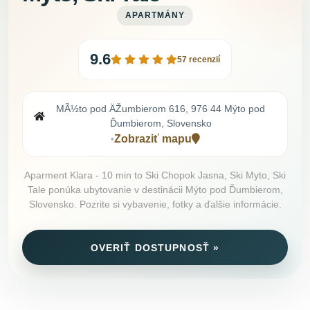
APARTMÁNY
9.6
57 recenzií
MÃ½to pod ÄŽumbierom 616, 976 44 Mýto pod
Ďumbierom, Slovensko
Zobraziť mapu
•
Aparment Klara - 10 min to Ski Chopok Jasna, Ski Myto, Ski
Tale ponúka ubytovanie v destinácii Mýto pod Ďumbierom,
Slovensko. Pozrite si vybavenie, fotky a ďalšie informácie.
OVERIŤ DOSTUPNOSŤ »