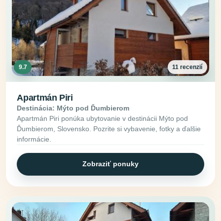
9.7
11 recenzií
Apartmán Piri
Destinácia: Mýto pod Ďumbierom
Apartmán Piri ponúka ubytovanie v destinácii Mýto pod
Ďumbierom, Slovensko. Pozrite si vybavenie, fotky a ďalšie
informácie.
Zobraziť ponuky