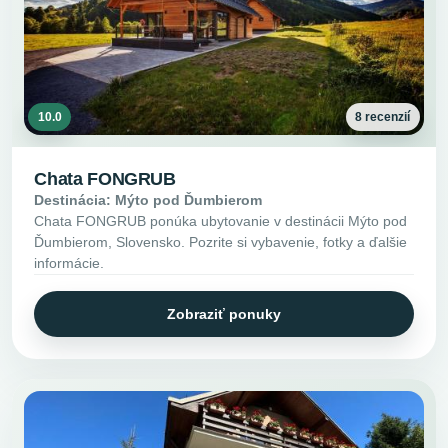
10.0
8 recenzií
Chata FONGRUB
Destinácia: Mýto pod Ďumbierom
Chata FONGRUB ponúka ubytovanie v destinácii Mýto pod
Ďumbierom, Slovensko. Pozrite si vybavenie, fotky a ďalšie
informácie.
Zobraziť ponuky