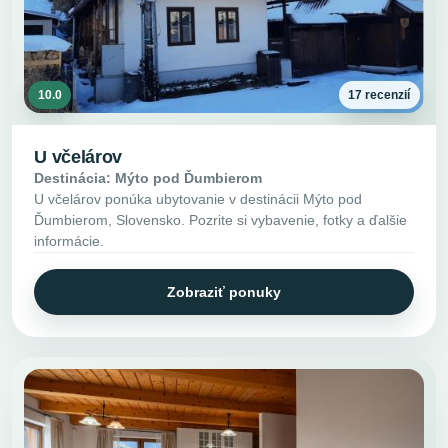
10.0
17 recenzií
U včelárov
Destinácia: Mýto pod Ďumbierom
U včelárov ponúka ubytovanie v destinácii Mýto pod
Ďumbierom, Slovensko. Pozrite si vybavenie, fotky a ďalšie
informácie.
Zobraziť ponuky