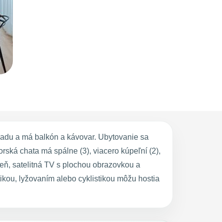
radu a má balkón a kávovar. Ubytovanie sa
ská chata má spálne (3), viacero kúpeľní (2),
eň, satelitná TV s plochou obrazovkou a
tikou, lyžovaním alebo cyklistikou môžu hostia