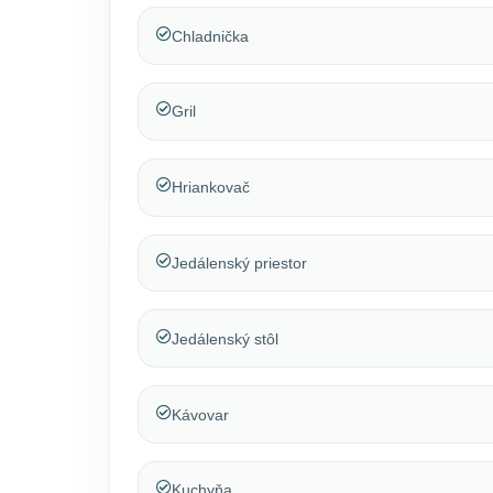
Chladnička
Gril
Hriankovač
Jedálenský priestor
Jedálenský stôl
Kávovar
Kuchyňa