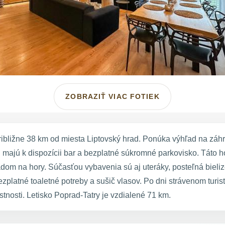
ZOBRAZIŤ VIAC FOTIEK
ibližne 38 km od miesta Liptovský hrad. Ponúka výhľad na záh
ajú k dispozícii bar a bezplatné súkromné parkovisko. Táto hor
om na hory. Súčasťou vybavenia sú aj uteráky, posteľná bieliz
zplatné toaletné potreby a sušič vlasov. Po dni strávenom turis
tnosti. Letisko Poprad-Tatry je vzdialené 71 km.