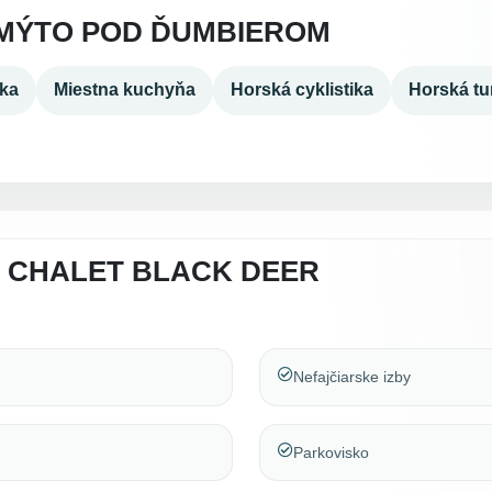
MÝTO POD ĎUMBIEROM
ika
Miestna kuchyňa
Horská cyklistika
Horská tur
A CHALET BLACK DEER
Nefajčiarske izby
Parkovisko