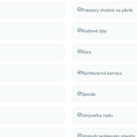
Priestory vhodné na piknik
Rodinné izby
Rúra
Rýchlovarná kanvica
Sporák
Umývačka riadu
Vonkajší jedálenský priestor