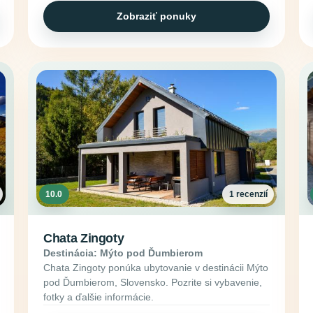
Zobraziť ponuky
10.0
1 recenzií
Chata Zingoty
Destinácia: Mýto pod Ďumbierom
Chata Zingoty ponúka ubytovanie v destinácii Mýto
pod Ďumbierom, Slovensko. Pozrite si vybavenie,
fotky a ďalšie informácie.