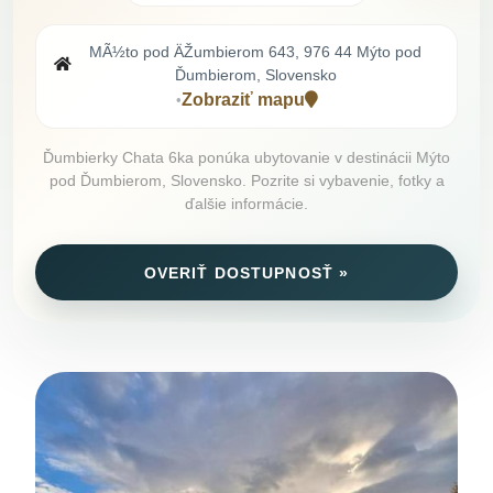
MÃ½to pod ÄŽumbierom 643, 976 44 Mýto pod
Ďumbierom, Slovensko
Zobraziť mapu
•
Ďumbierky Chata 6ka ponúka ubytovanie v destinácii Mýto
pod Ďumbierom, Slovensko. Pozrite si vybavenie, fotky a
ďalšie informácie.
OVERIŤ DOSTUPNOSŤ »