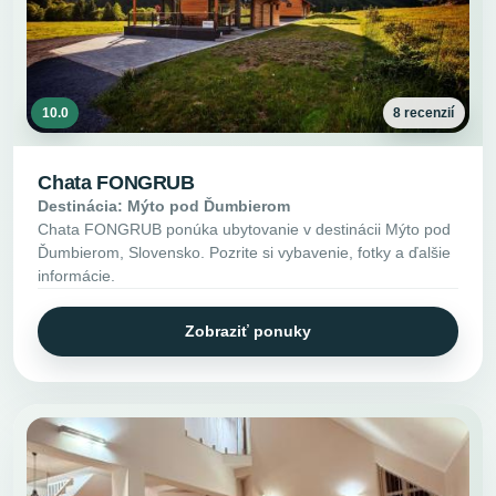
10.0
8 recenzií
Chata FONGRUB
Destinácia: Mýto pod Ďumbierom
Chata FONGRUB ponúka ubytovanie v destinácii Mýto pod
Ďumbierom, Slovensko. Pozrite si vybavenie, fotky a ďalšie
informácie.
Zobraziť ponuky