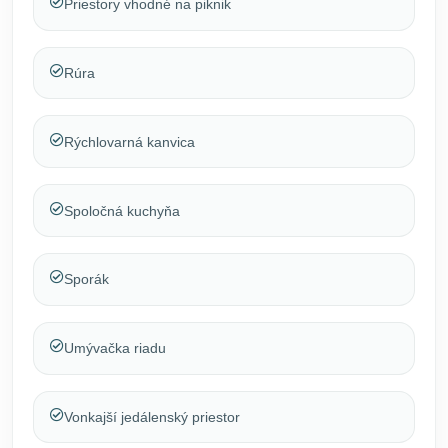
Priestory vhodné na piknik
Rúra
Rýchlovarná kanvica
Spoločná kuchyňa
Sporák
Umývačka riadu
Vonkajší jedálenský priestor