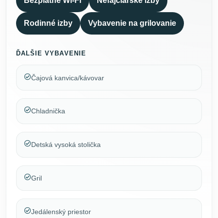
Bezplatné Wi-Fi
Nefajčiarske izby
Rodinné izby
Vybavenie na grilovanie
ĎALŠIE VYBAVENIE
Čajová kanvica/kávovar
Chladnička
Detská vysoká stolička
Gril
Jedálenský priestor