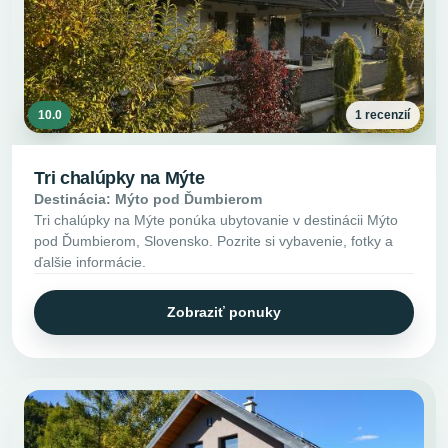
10.0
1 recenzií
Tri chalúpky na Mýte
Destinácia: Mýto pod Ďumbierom
Tri chalúpky na Mýte ponúka ubytovanie v destinácii Mýto
pod Ďumbierom, Slovensko. Pozrite si vybavenie, fotky a
ďalšie informácie.
Zobraziť ponuky