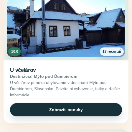
10.0
17 recenzií
U včelárov
Destinácia: Mýto pod Ďumbierom
U včelárov ponúka ubytovanie v destinácii Mýto pod
Ďumbierom, Slovensko. Pozrite si vybavenie, fotky a ďalšie
informácie.
Zobraziť ponuky