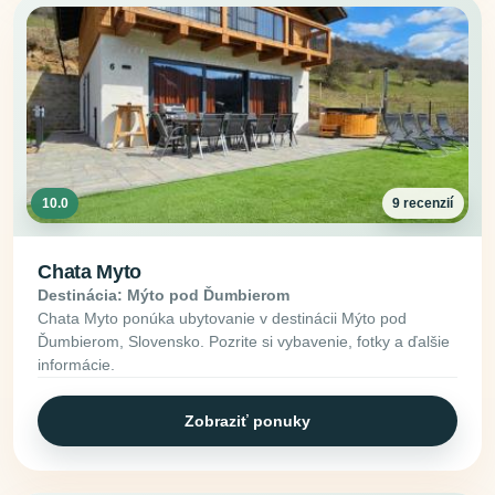
10.0
9 recenzií
Chata Myto
Destinácia: Mýto pod Ďumbierom
Chata Myto ponúka ubytovanie v destinácii Mýto pod
Ďumbierom, Slovensko. Pozrite si vybavenie, fotky a ďalšie
informácie.
Zobraziť ponuky