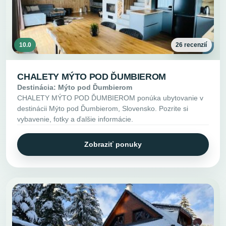
10.0
26 recenzií
CHALETY MÝTO POD ĎUMBIEROM
Destinácia: Mýto pod Ďumbierom
CHALETY MÝTO POD ĎUMBIEROM ponúka ubytovanie v
destinácii Mýto pod Ďumbierom, Slovensko. Pozrite si
vybavenie, fotky a ďalšie informácie.
Zobraziť ponuky