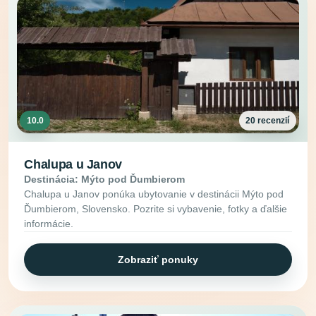
10.0
20 recenzií
Chalupa u Janov
Destinácia: Mýto pod Ďumbierom
Chalupa u Janov ponúka ubytovanie v destinácii Mýto pod
Ďumbierom, Slovensko. Pozrite si vybavenie, fotky a ďalšie
informácie.
Zobraziť ponuky