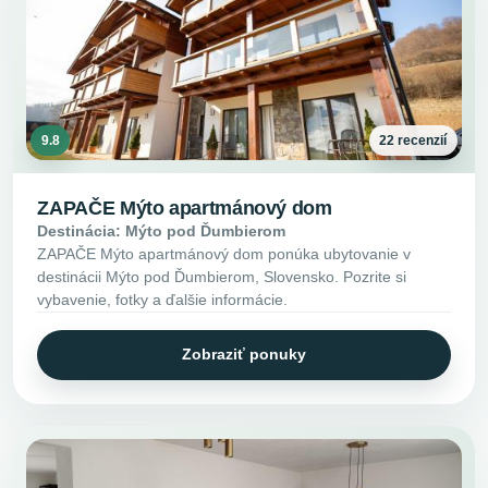
9.8
22 recenzií
ZAPAČE Mýto apartmánový dom
Destinácia: Mýto pod Ďumbierom
ZAPAČE Mýto apartmánový dom ponúka ubytovanie v
destinácii Mýto pod Ďumbierom, Slovensko. Pozrite si
vybavenie, fotky a ďalšie informácie.
Zobraziť ponuky