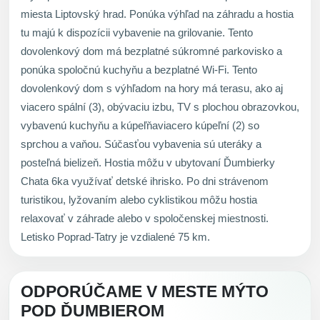
miesta Liptovský hrad. Ponúka výhľad na záhradu a hostia
tu majú k dispozícii vybavenie na grilovanie. Tento
dovolenkový dom má bezplatné súkromné parkovisko a
ponúka spoločnú kuchyňu a bezplatné Wi-Fi. Tento
dovolenkový dom s výhľadom na hory má terasu, ako aj
viacero spální (3), obývaciu izbu, TV s plochou obrazovkou,
vybavenú kuchyňu a kúpeľňaviacero kúpeľní (2) so
sprchou a vaňou. Súčasťou vybavenia sú uteráky a
posteľná bielizeň. Hostia môžu v ubytovaní Ďumbierky
Chata 6ka využívať detské ihrisko. Po dni strávenom
turistikou, lyžovaním alebo cyklistikou môžu hostia
relaxovať v záhrade alebo v spoločenskej miestnosti.
Letisko Poprad-Tatry je vzdialené 75 km.
ODPORÚČAME V MESTE MÝTO
POD ĎUMBIEROM