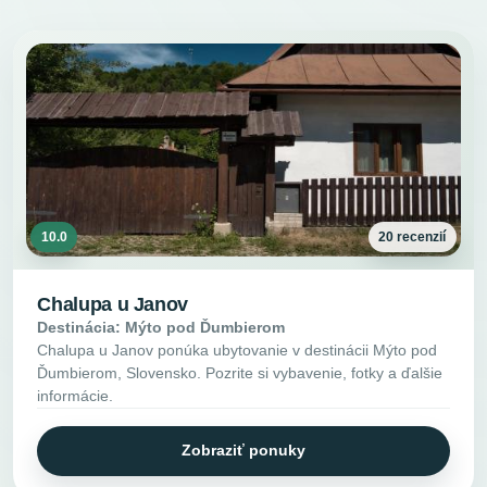
10.0
20 recenzií
Chalupa u Janov
Destinácia: Mýto pod Ďumbierom
Chalupa u Janov ponúka ubytovanie v destinácii Mýto pod
Ďumbierom, Slovensko. Pozrite si vybavenie, fotky a ďalšie
informácie.
Zobraziť ponuky