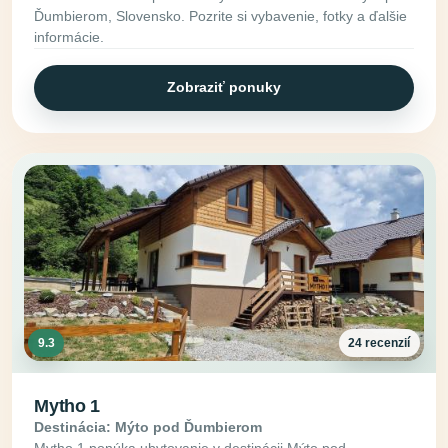
Ďumbierom, Slovensko. Pozrite si vybavenie, fotky a ďalšie
informácie.
Zobraziť ponuky
9.3
24 recenzií
Mytho 1
Destinácia: Mýto pod Ďumbierom
Mytho 1 ponúka ubytovanie v destinácii Mýto pod