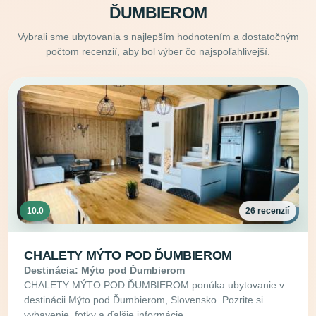
ĎUMBIEROM
Vybrali sme ubytovania s najlepším hodnotením a dostatočným
počtom recenzií, aby bol výber čo najspoľahlivejší.
10.0
26 recenzií
CHALETY MÝTO POD ĎUMBIEROM
Destinácia: Mýto pod Ďumbierom
CHALETY MÝTO POD ĎUMBIEROM ponúka ubytovanie v
destinácii Mýto pod Ďumbierom, Slovensko. Pozrite si
vybavenie, fotky a ďalšie informácie.