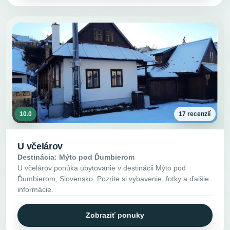
10.0
17 recenzií
U včelárov
Destinácia: Mýto pod Ďumbierom
U včelárov ponúka ubytovanie v destinácii Mýto pod
Ďumbierom, Slovensko. Pozrite si vybavenie, fotky a ďalšie
informácie.
Zobraziť ponuky