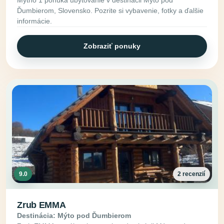
Ďumbierom, Slovensko. Pozrite si vybavenie, fotky a ďalšie
informácie.
Zobraziť ponuky
9.0
2 recenzií
Zrub EMMA
Destinácia: Mýto pod Ďumbierom