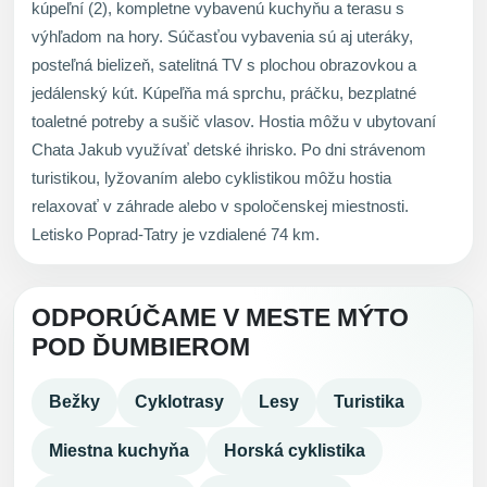
kúpeľní (2), kompletne vybavenú kuchyňu a terasu s
výhľadom na hory. Súčasťou vybavenia sú aj uteráky,
posteľná bielizeň, satelitná TV s plochou obrazovkou a
jedálenský kút. Kúpeľňa má sprchu, práčku, bezplatné
toaletné potreby a sušič vlasov. Hostia môžu v ubytovaní
Chata Jakub využívať detské ihrisko. Po dni strávenom
turistikou, lyžovaním alebo cyklistikou môžu hostia
relaxovať v záhrade alebo v spoločenskej miestnosti.
Letisko Poprad-Tatry je vzdialené 74 km.
ODPORÚČAME V MESTE MÝTO
POD ĎUMBIEROM
Bežky
Cyklotrasy
Lesy
Turistika
Miestna kuchyňa
Horská cyklistika