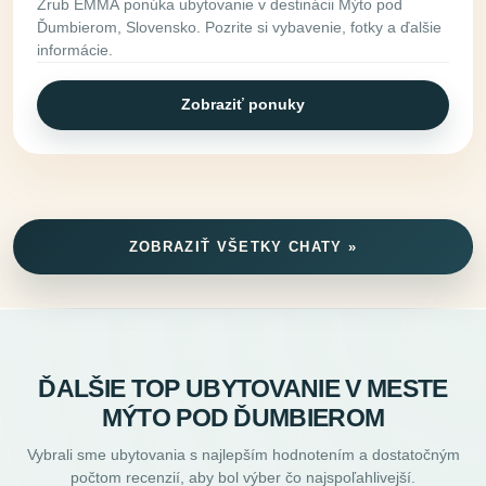
Zrub EMMA ponúka ubytovanie v destinácii Mýto pod
Ďumbierom, Slovensko. Pozrite si vybavenie, fotky a ďalšie
informácie.
Zobraziť ponuky
ZOBRAZIŤ VŠETKY CHATY »
ĎALŠIE TOP UBYTOVANIE V MESTE
MÝTO POD ĎUMBIEROM
Vybrali sme ubytovania s najlepším hodnotením a dostatočným
počtom recenzií, aby bol výber čo najspoľahlivejší.