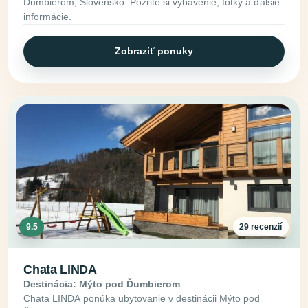
Ďumbierom, Slovensko. Pozrite si vybavenie, fotky a ďalšie
informácie.
Zobraziť ponuky
9.5
29 recenzií
Chata LINDA
Destinácia: Mýto pod Ďumbierom
Chata LINDA ponúka ubytovanie v destinácii Mýto pod