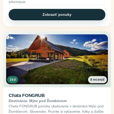
informácie.
Zobraziť ponuky
10.0
8 recenzií
Chata FONGRUB
Destinácia: Mýto pod Ďumbierom
Chata FONGRUB ponúka ubytovanie v destinácii Mýto pod
Ďumbierom, Slovensko. Pozrite si vybavenie, fotky a ďalšie