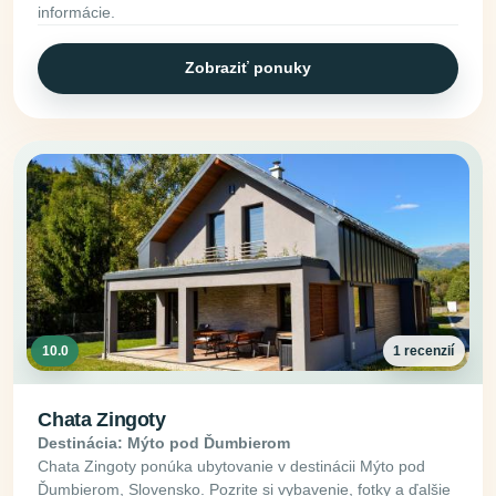
informácie.
Zobraziť ponuky
10.0
1 recenzií
Chata Zingoty
Destinácia: Mýto pod Ďumbierom
Chata Zingoty ponúka ubytovanie v destinácii Mýto pod
Ďumbierom, Slovensko. Pozrite si vybavenie, fotky a ďalšie