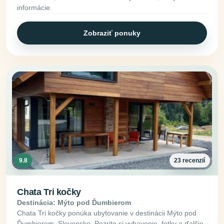
informácie.
Zobraziť ponuky
9.8
23 recenzií
Chata Tri kočky
Destinácia: Mýto pod Ďumbierom
Chata Tri kočky ponúka ubytovanie v destinácii Mýto pod
Ďumbierom, Slovensko. Pozrite si vybavenie, fotky a ďalšie