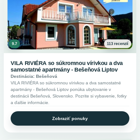
9.7
113 recenzií
VILA RIVIÉRA so súkromnou vírivkou a dva
samostatné apartmány - Bešeňová Liptov
Destinácia: Bešeňová
VILA RIVIÉRA so súkromnou vírivkou a dva samostatné
apartmány - Bešeňová Liptov ponúka ubytovanie v
destinácii Bešeňová, Slovensko. Pozrite si vybavenie, fotky
a ďalšie informácie.
Zobraziť ponuky