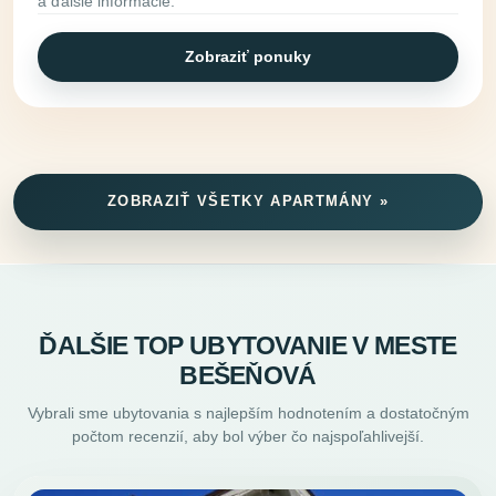
a ďalšie informácie.
Zobraziť ponuky
ZOBRAZIŤ VŠETKY APARTMÁNY »
ĎALŠIE TOP UBYTOVANIE V MESTE
BEŠEŇOVÁ
Vybrali sme ubytovania s najlepším hodnotením a dostatočným
počtom recenzií, aby bol výber čo najspoľahlivejší.