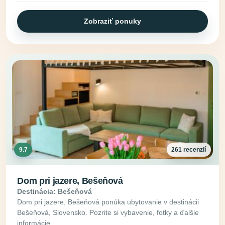
Zobraziť ponuky
9.7
261 recenzií
Dom pri jazere, Bešeňová
Destinácia: Bešeňová
Dom pri jazere, Bešeňová ponúka ubytovanie v destinácii
Bešeňová, Slovensko. Pozrite si vybavenie, fotky a ďalšie
informácie.