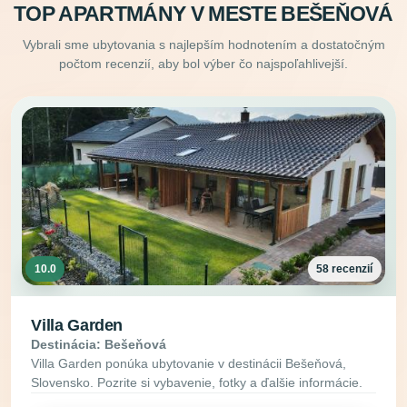
TOP APARTMÁNY V MESTE BEŠEŇOVÁ
Vybrali sme ubytovania s najlepším hodnotením a dostatočným
počtom recenzií, aby bol výber čo najspoľahlivejší.
10.0
58 recenzií
Villa Garden
Destinácia: Bešeňová
Villa Garden ponúka ubytovanie v destinácii Bešeňová,
Slovensko. Pozrite si vybavenie, fotky a ďalšie informácie.