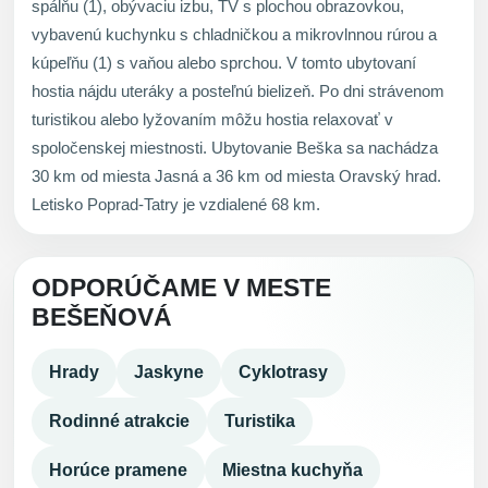
spálňu (1), obývaciu izbu, TV s plochou obrazovkou,
vybavenú kuchynku s chladničkou a mikrovlnnou rúrou a
kúpeľňu (1) s vaňou alebo sprchou. V tomto ubytovaní
hostia nájdu uteráky a posteľnú bielizeň. Po dni strávenom
turistikou alebo lyžovaním môžu hostia relaxovať v
spoločenskej miestnosti. Ubytovanie Beška sa nachádza
30 km od miesta Jasná a 36 km od miesta Oravský hrad.
Letisko Poprad-Tatry je vzdialené 68 km.
ODPORÚČAME V MESTE
BEŠEŇOVÁ
Hrady
Jaskyne
Cyklotrasy
Rodinné atrakcie
Turistika
Horúce pramene
Miestna kuchyňa