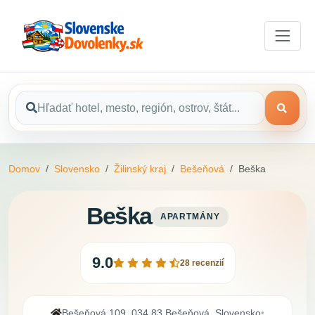
Domov
Slovensko
Žilinský kraj
Bešeňová
Beška
Beška
APARTMÁNY
9.0
28 recenzií
Bešeňová 109, 034 83 Bešeňová, Slovensko
•