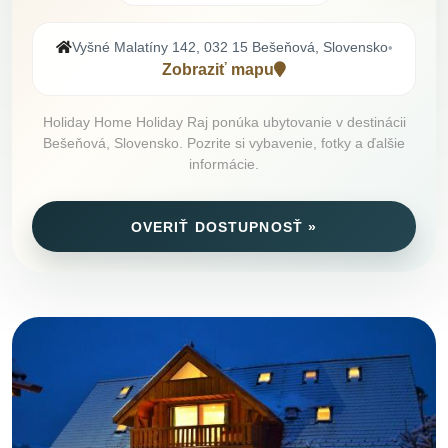
Vyšné Malatíny 142, 032 15 Bešeňová, Slovensko
•
Zobraziť mapu
Holiday Home Holiday Raj ponúka ubytovanie v destinácii
Bešeňová, Slovensko. Pozrite si vybavenie, fotky a ďalšie
informácie.
OVERIŤ DOSTUPNOSŤ »