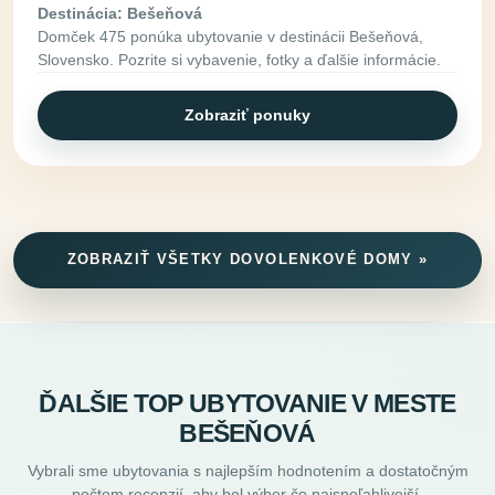
Destinácia: Bešeňová
Domček 475 ponúka ubytovanie v destinácii Bešeňová,
Slovensko. Pozrite si vybavenie, fotky a ďalšie informácie.
Zobraziť ponuky
ZOBRAZIŤ VŠETKY DOVOLENKOVÉ DOMY »
ĎALŠIE TOP UBYTOVANIE V MESTE
BEŠEŇOVÁ
Vybrali sme ubytovania s najlepším hodnotením a dostatočným
počtom recenzií, aby bol výber čo najspoľahlivejší.