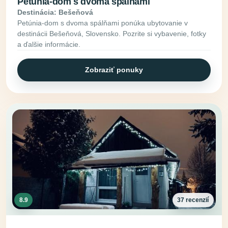
Petúnia-dom s dvoma spálňami
Destinácia: Bešeňová
Petúnia-dom s dvoma spálňami ponúka ubytovanie v
destinácii Bešeňová, Slovensko. Pozrite si vybavenie, fotky
a ďalšie informácie.
Zobraziť ponuky
8.9
37 recenzií