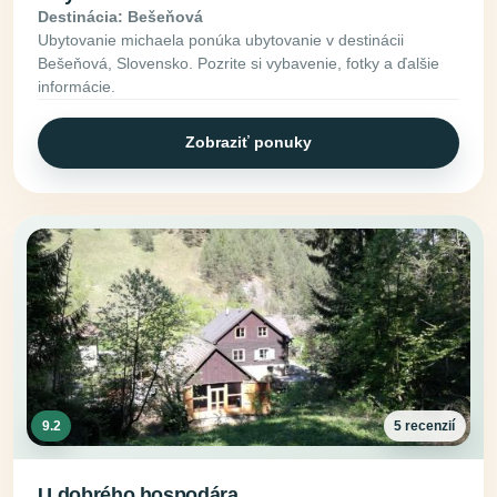
Destinácia: Bešeňová
Ubytovanie michaela ponúka ubytovanie v destinácii
Bešeňová, Slovensko. Pozrite si vybavenie, fotky a ďalšie
informácie.
Zobraziť ponuky
9.2
5 recenzií
U dobrého hospodára