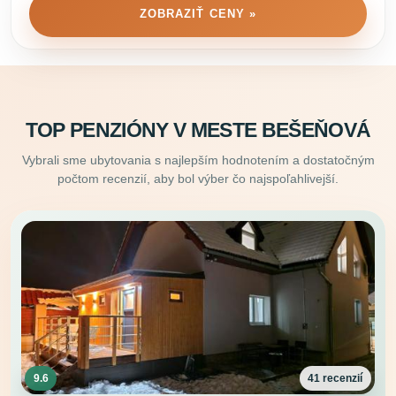
ZOBRAZIŤ CENY »
TOP PENZIÓNY V MESTE BEŠEŇOVÁ
Vybrali sme ubytovania s najlepším hodnotením a dostatočným
počtom recenzií, aby bol výber čo najspoľahlivejší.
9.6
41 recenzií