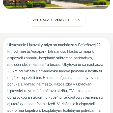
ZOBRAZIŤ VIAC FOTIEK
Ubytovanie Liptovský mlyn sa nachádza v Bešeňovej 22
km od miesta Aquapark Tatralandia. Hostia tu majú k
dispozícii záhradu, bezplatné súkromné parkovisko,
spoločenskú miestnosť a terasu. Ubytovanie sa nachádza
23 km od miesta Demänovská ľadová jaskyňa a hostia tu
majú k dispozícii bar. Hostia tu nájdu saunu a ubytovanie
ponúka aj výhľad na mesto. Každá izba v ubytovaní
Liptovský mlyn má šatníkovú skriňu, TV s plochou
obrazovkou a súkromnú kúpeľňu. Sůčasťou vybavenia sú
aj uteráky a posteľná bielizeň. V izbách je k dispozícii
súkromná kúpeľňa s bezplatnými toaletnými potrebami a