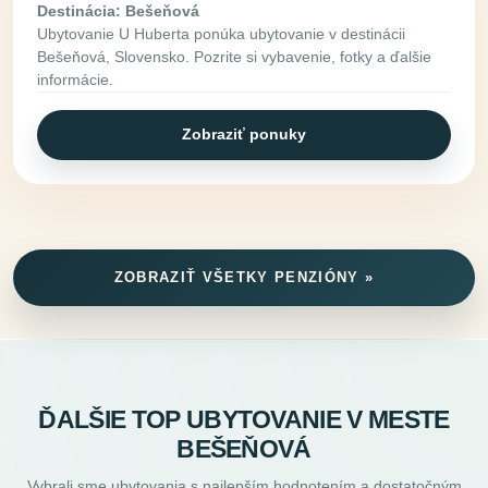
Destinácia: Bešeňová
Ubytovanie U Huberta ponúka ubytovanie v destinácii
Bešeňová, Slovensko. Pozrite si vybavenie, fotky a ďalšie
informácie.
Zobraziť ponuky
ZOBRAZIŤ VŠETKY PENZIÓNY »
ĎALŠIE TOP UBYTOVANIE V MESTE
BEŠEŇOVÁ
Vybrali sme ubytovania s najlepším hodnotením a dostatočným