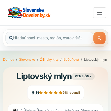
Domov
Slovensko
Žilinský kraj
Bešeňová
Liptovský mlyn
Liptovský mlyn
PENZIÓNY
9.6
998 recenzií
134 Štefana Šmiheľa, 034 83 Bešeňová, Slovensko
•