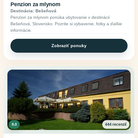
Penzion za mlynom
Destinácia: Bešeňová
Penzion za mlynom ponúka ubytovanie v destinácii
Bešeňová, Slovensko. Pozrite si vybavenie, fotky a ďalšie
informácie.
Zobraziť ponuky
9.0
444 recenzií