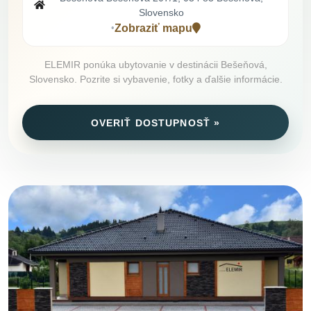
Slovensko
Zobraziť mapu
•
ELEMIR ponúka ubytovanie v destinácii Bešeňová,
Slovensko. Pozrite si vybavenie, fotky a ďalšie informácie.
OVERIŤ DOSTUPNOSŤ »