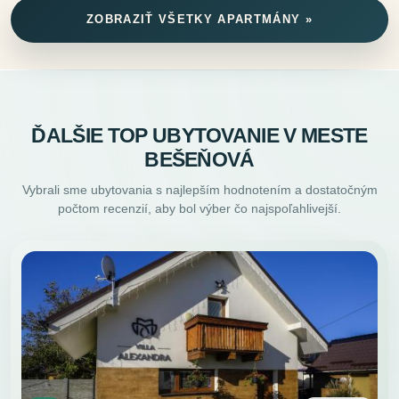
ZOBRAZIŤ VŠETKY APARTMÁNY »
ĎALŠIE TOP UBYTOVANIE V MESTE
BEŠEŇOVÁ
Vybrali sme ubytovania s najlepším hodnotením a dostatočným
počtom recenzií, aby bol výber čo najspoľahlivejší.