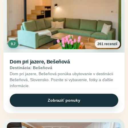
9.7
261 recenzií
Dom pri jazere, Bešeňová
Destinácia: Bešeňová
Dom pri jazere, Bešeňová ponúka ubytovanie v destinácii
Bešeňová, Slovensko. Pozrite si vybavenie, fotky a ďalšie
informácie.
Zobraziť ponuky