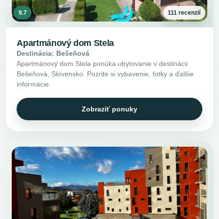
9.7
111 recenzií
Apartmánový dom Stela
Destinácia: Bešeňová
Apartmánový dom Stela ponúka ubytovanie v destinácii
Bešeňová, Slovensko. Pozrite si vybavenie, fotky a ďalšie
informácie.
Zobraziť ponuky