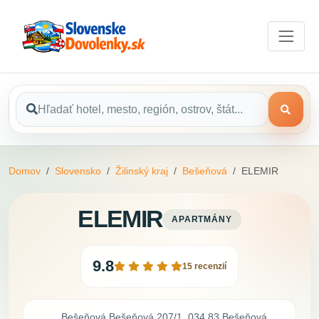
Domov
Slovensko
Žilinský kraj
Bešeňová
ELEMIR
ELEMIR
APARTMÁNY
9.8
15 recenzií
Bešeňová Bešeňová 207/1, 034 83 Bešeňová,