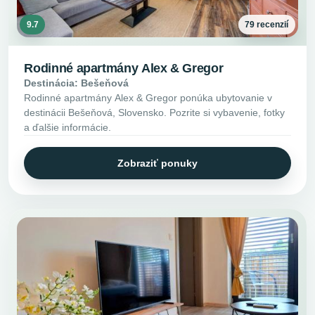
9.7
79 recenzií
Rodinné apartmány Alex & Gregor
Destinácia: Bešeňová
Rodinné apartmány Alex & Gregor ponúka ubytovanie v
destinácii Bešeňová, Slovensko. Pozrite si vybavenie, fotky
a ďalšie informácie.
Zobraziť ponuky