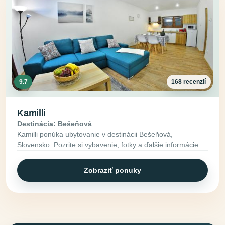
9.7
168 recenzií
Kamilli
Destinácia: Bešeňová
Kamilli ponúka ubytovanie v destinácii Bešeňová,
Slovensko. Pozrite si vybavenie, fotky a ďalšie informácie.
Zobraziť ponuky