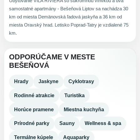
Ubytovanie VILA RIVIÉRA so súkromnou vírivkou a dva
samostatné apartmány - Bešeňová Liptov sa nachádza 30
km od miesta Demänovská ľadová jaskyňa a 36 km od
miesta Oravský hrad. Letisko Poprad-Tatry je vzdialené 75
km.
ODPORÚČAME V MESTE
BEŠEŇOVÁ
Hrady
Jaskyne
Cyklotrasy
Rodinné atrakcie
Turistika
Horúce pramene
Miestna kuchyňa
Prírodné parky
Sauny
Wellness & spa
Termálne kúpele
Aquaparky