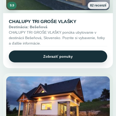
9.9
82 recenzií
CHALUPY TRI GROŠE VLAŠKY
Destinácia: Bešeňová
CHALUPY TRI GROŠE VLAŠKY ponúka ubytovanie v
destinácii Bešeňová, Slovensko. Pozrite si vybavenie, fotky
a ďalšie informácie.
Zobraziť ponuky