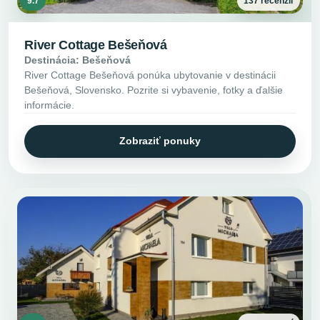
9.7
137 recenzií
River Cottage Bešeňová
Destinácia: Bešeňová
River Cottage Bešeňová ponúka ubytovanie v destinácii
Bešeňová, Slovensko. Pozrite si vybavenie, fotky a ďalšie
informácie.
Zobraziť ponuky