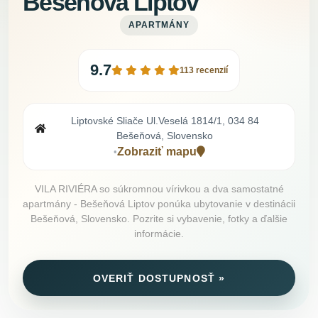
Bešeňová Liptov
APARTMÁNY
9.7
113 recenzií
Liptovské Sliače Ul.Veselá 1814/1, 034 84
Bešeňová, Slovensko
Zobraziť mapu
•
VILA RIVIÉRA so súkromnou vírivkou a dva samostatné
apartmány - Bešeňová Liptov ponúka ubytovanie v destinácii
Bešeňová, Slovensko. Pozrite si vybavenie, fotky a ďalšie
informácie.
OVERIŤ DOSTUPNOSŤ »