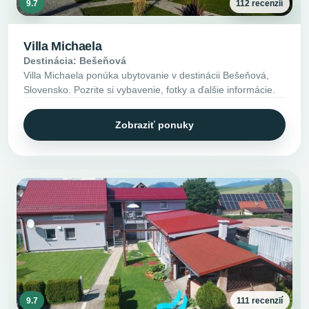
9.7
112 recenzií
Villa Michaela
Destinácia: Bešeňová
Villa Michaela ponúka ubytovanie v destinácii Bešeňová,
Slovensko. Pozrite si vybavenie, fotky a ďalšie informácie.
Zobraziť ponuky
9.7
111 recenzií