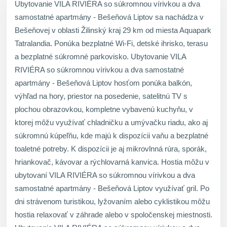
Ubytovanie VILA RIVIÉRA so súkromnou vírivkou a dva
samostatné apartmány - Bešeňová Liptov sa nachádza v
Bešeňovej v oblasti Žilinský kraj 29 km od miesta Aquapark
Tatralandia. Ponúka bezplatné Wi-Fi, detské ihrisko, terasu
a bezplatné súkromné parkovisko. Ubytovanie VILA
RIVIÉRA so súkromnou vírivkou a dva samostatné
apartmány - Bešeňová Liptov hosťom ponúka balkón,
výhľad na hory, priestor na posedenie, satelitnú TV s
plochou obrazovkou, kompletne vybavenú kuchyňu, v
ktorej môžu využívať chladničku a umývačku riadu, ako aj
súkromnú kúpeľňu, kde majú k dispozícii vaňu a bezplatné
toaletné potreby. K dispozícii je aj mikrovlnná rúra, sporák,
hriankovač, kávovar a rýchlovarná kanvica. Hostia môžu v
ubytovaní VILA RIVIÉRA so súkromnou vírivkou a dva
samostatné apartmány - Bešeňová Liptov využívať gril. Po
dni strávenom turistikou, lyžovaním alebo cyklistikou môžu
hostia relaxovať v záhrade alebo v spoločenskej miestnosti.