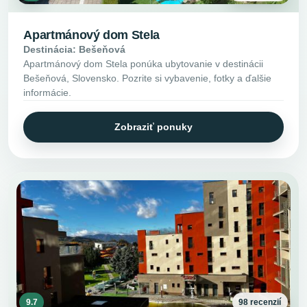
Apartmánový dom Stela
Destinácia: Bešeňová
Apartmánový dom Stela ponúka ubytovanie v destinácii
Bešeňová, Slovensko. Pozrite si vybavenie, fotky a ďalšie
informácie.
Zobraziť ponuky
9.7
98 recenzií