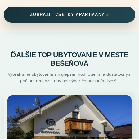
ZOBRAZIŤ VŠETKY APARTMÁNY »
ĎALŠIE TOP UBYTOVANIE V MESTE
BEŠEŇOVÁ
Vybrali sme ubytovania s najlepším hodnotením a dostatočným
počtom recenzií, aby bol výber čo najspoľahlivejší.