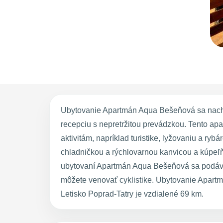
Ubytovanie Apartmán Aqua Bešeňová sa nachádz
recepciu s nepretržitou prevádzkou. Tento a
aktivitám, napríklad turistike, lyžovaniu a r
chladničkou a rýchlovarnou kanvicou a kúpeľň
ubytovaní Apartmán Aqua Bešeňová sa podávaj
môžete venovať cyklistike. Ubytovanie Apar
Letisko Poprad-Tatry je vzdialené 69 km.