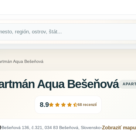
artmán Aqua Bešeňová
artmán Aqua Bešeňová
APAR
8.9
68 recenzií
Bešeňová 136, č.321, 034 83 Bešeňová, Slovensko
Zobraziť mapu
•