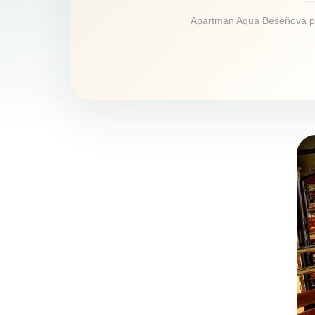
Apartmán Aqua Bešeňová ponú