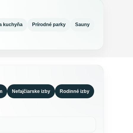
a kuchyňa
Prírodné parky
Sauny
m
Nefajčiarske izby
Rodinné izby