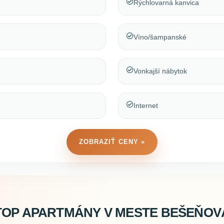
Rýchlovarná kanvica
Víno/šampanské
Vonkajší nábytok
Internet
ZOBRAZIŤ CENY »
TOP APARTMÁNY V MESTE BEŠEŇOV