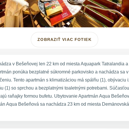
ZOBRAZIŤ VIAC FOTIEK
a v Bešeňovej len 22 km od miesta Aquapark Tatralandia a hos
partmán ponúka bezplatné súkromné parkovisko a nachádza sa v 
ybárčeniu. Tento apartmán s klimatizáciou má spálňu (1), obývaci
u (1) so sprchou a bezplatnými toaletnými potrebami. Súčasťou 
ú raňajky formou bufetu. Ubytovanie Apartmán Aqua Bešeňová 
tmán Aqua Bešeňová sa nachádza 23 km od miesta Demänovská 