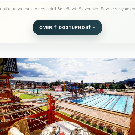
ka ubytovanie v destinácii Bešeňová, Slovensko. Pozrite si vybavenie
OVERIŤ DOSTUPNOSŤ »