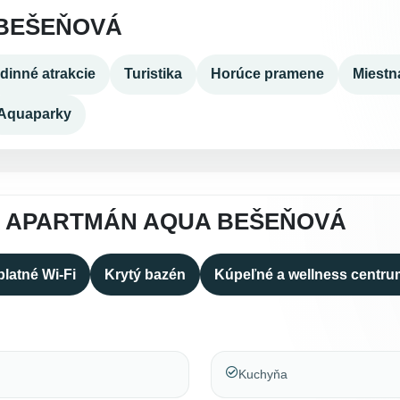
BEŠEŇOVÁ
dinné atrakcie
Turistika
Horúce pramene
Miestn
Aquaparky
A APARTMÁN AQUA BEŠEŇOVÁ
latné Wi-Fi
Krytý bazén
Kúpeľné a wellness centru
Kuchyňa