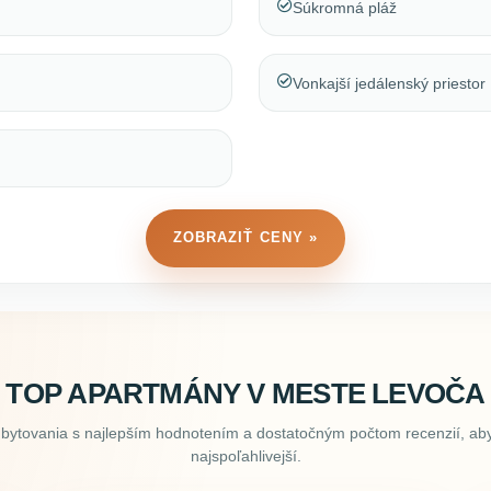
Súkromná pláž
Vonkajší jedálenský priestor
ZOBRAZIŤ CENY »
TOP APARTMÁNY V MESTE LEVOČA
ubytovania s najlepším hodnotením a dostatočným počtom recenzií, aby
najspoľahlivejší.