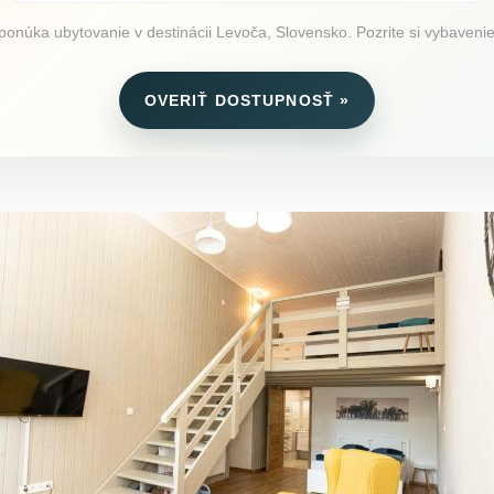
núka ubytovanie v destinácii Levoča, Slovensko. Pozrite si vybavenie, 
OVERIŤ DOSTUPNOSŤ »