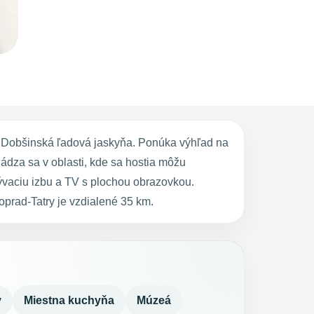
 Dobšinská ľadová jaskyňa. Ponúka výhľad na
ádza sa v oblasti, kde sa hostia môžu
obývaciu izbu a TV s plochou obrazovkou.
prad-Tatry je vzdialené 35 km.
y
Miestna kuchyňa
Múzeá