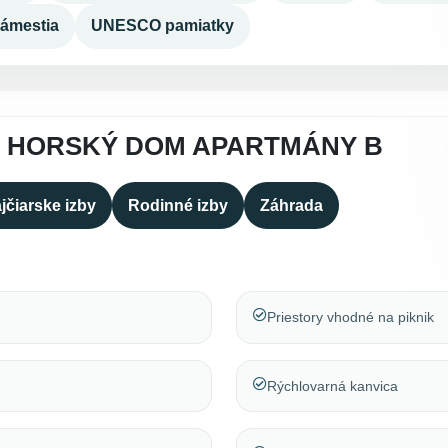
ámestia
UNESCO pamiatky
A HORSKÝ DOM APARTMÁNY B
jčiarske izby
Rodinné izby
Záhrada
Priestory vhodné na piknik
Rýchlovarná kanvica