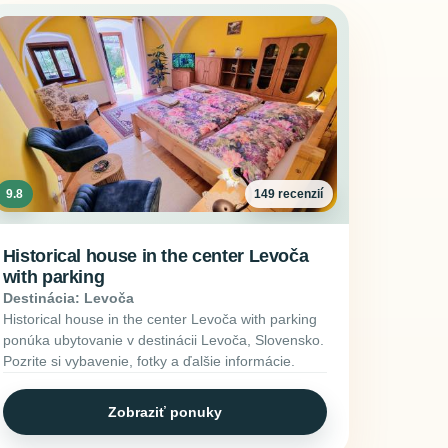
9.8
149 recenzií
Historical house in the center Levoča
with parking
Destinácia: Levoča
Historical house in the center Levoča with parking
ponúka ubytovanie v destinácii Levoča, Slovensko.
Pozrite si vybavenie, fotky a ďalšie informácie.
Zobraziť ponuky