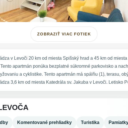
ZOBRAZIŤ VIAC FOTIEK
dza v Levoči 20 km od miesta Spišský hrad a 45 km od miesta
u. Tento apartmán ponúka bezplatné súkromné parkovisko a nach
 lyžovaniu a cyklistike. Tento apartmán má spálňu (1), terasu, 
a 3,6 km od miesta Katedrála sv. Jakuba v Levoči. Letisko Po
LEVOČA
adby
Komentované prehliadky
Turistika
Pamiatk