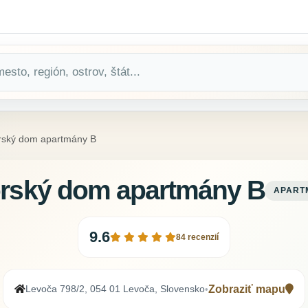
rský dom apartmány B
rský dom apartmány B
APART
9.6
84 recenzií
Levoča 798/2, 054 01 Levoča, Slovensko
Zobraziť mapu
•