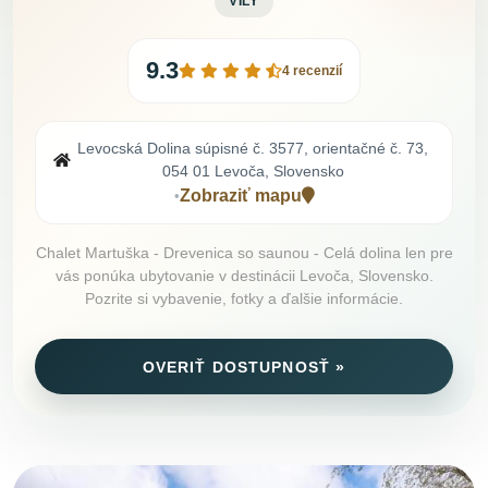
VILY
9.3
4 recenzií
Levocská Dolina súpisné č. 3577, orientačné č. 73,
054 01 Levoča, Slovensko
Zobraziť mapu
•
Chalet Martuška - Drevenica so saunou - Celá dolina len pre
vás ponúka ubytovanie v destinácii Levoča, Slovensko.
Pozrite si vybavenie, fotky a ďalšie informácie.
OVERIŤ DOSTUPNOSŤ »