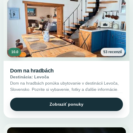
10.0
53 recenzií
Dom na hradbách
Destinácia: Levoča
Dom na hradbách ponúka ubytovanie v destinácii Levoča,
Slovensko. Pozrite si vybavenie, fotky a ďalšie informácie.
Zobraziť ponuky