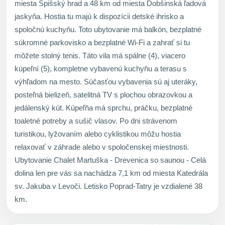
miesta Spišský hrad a 48 km od miesta Dobšinská ľadová
jaskyňa. Hostia tu majú k dispozícii detské ihrisko a
spoločnú kuchyňu. Toto ubytovanie má balkón, bezplatné
súkromné parkovisko a bezplatné Wi-Fi a zahrať si tu
môžete stolný tenis. Táto vila má spálne (4), viacero
kúpeľní (5), kompletne vybavenú kuchyňu a terasu s
výhľadom na mesto. Súčasťou vybavenia sú aj uteráky,
posteľná bielizeň, satelitná TV s plochou obrazovkou a
jedálenský kút. Kúpeľňa má sprchu, práčku, bezplatné
toaletné potreby a sušič vlasov. Po dni strávenom
turistikou, lyžovaním alebo cyklistikou môžu hostia
relaxovať v záhrade alebo v spoločenskej miestnosti.
Ubytovanie Chalet Martuška - Drevenica so saunou - Celá
dolina len pre vás sa nachádza 7,1 km od miesta Katedrála
sv. Jakuba v Levoči. Letisko Poprad-Tatry je vzdialené 38
km.