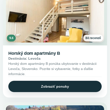
9.6
84 recenzií
Horský dom apartmány B
Destinácia: Levoča
Horský dom apartmány B ponúka ubytovanie v destinácii
Levoča, Slovensko. Pozrite si vybavenie, fotky a ďalšie
informácie.
Zobraziť ponuky