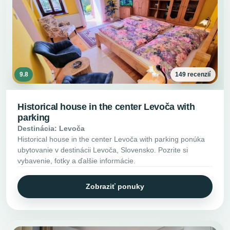
9.8
149 recenzií
Historical house in the center Levoča with
parking
Destinácia: Levoča
Historical house in the center Levoča with parking ponúka
ubytovanie v destinácii Levoča, Slovensko. Pozrite si
vybavenie, fotky a ďalšie informácie.
Zobraziť ponuky