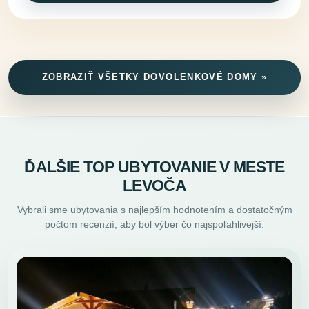
ZOBRAZIŤ VŠETKY DOVOLENKOVÉ DOMY »
ĎALŠIE TOP UBYTOVANIE V MESTE
LEVOČA
Vybrali sme ubytovania s najlepším hodnotením a dostatočným
počtom recenzií, aby bol výber čo najspoľahlivejší.