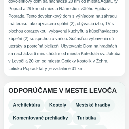
dovolenkový dom sa nachádza 28 km od miesta AquaCity
Poprad a 29 km od miesta Námestie svätého Egídia v
Poprade. Tento dovolenkový dom s výhľadom na záhradu
má terasu, ako aj viacero spální (2), obývaciu izbu, TV s
plochou obrazovkou, vybavenú kuchyňu a kúpeľňaviacero
kúpeľní (2) so sprchou a vaňou. Súčasťou vybavenia sú
uteráky a posteľná bielizeň. Ubytovanie Dom na hradbách
sa nachádza 6 min. chôdze od miesta Katedrála sv. Jakuba
v Levoči a 20 km od miesta Goticky kostolik v Žehra.
Letisko Poprad-Tatry je vzdialené 31 km.
ODPORÚČAME V MESTE LEVOČA
Architektúra
Kostoly
Mestské hradby
Komentované prehliadky
Turistika