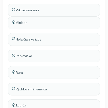
Mikrovlnná rúra
Minibar
Nefajčiarske izby
Parkovisko
Rúra
Rýchlovarná kanvica
Sporák