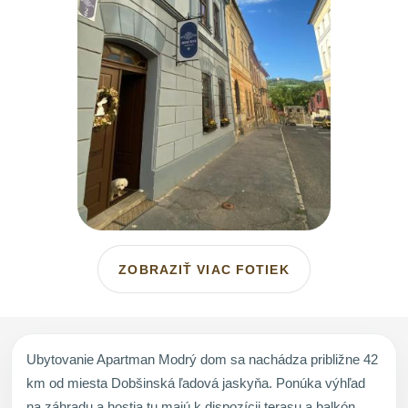
ZOBRAZIŤ VIAC FOTIEK
Ubytovanie Apartman Modrý dom sa nachádza približne 42
km od miesta Dobšinská ľadová jaskyňa. Ponúka výhľad
na záhradu a hostia tu majú k dispozícii terasu a balkón.