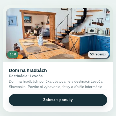
10.0
53 recenzií
Dom na hradbách
Destinácia: Levoča
Dom na hradbách ponúka ubytovanie v destinácii Levoča,
Slovensko. Pozrite si vybavenie, fotky a ďalšie informácie.
Zobraziť ponuky