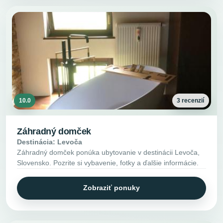
10.0
3 recenzií
Záhradný domček
Destinácia: Levoča
Záhradný domček ponúka ubytovanie v destinácii Levoča,
Slovensko. Pozrite si vybavenie, fotky a ďalšie informácie.
Zobraziť ponuky