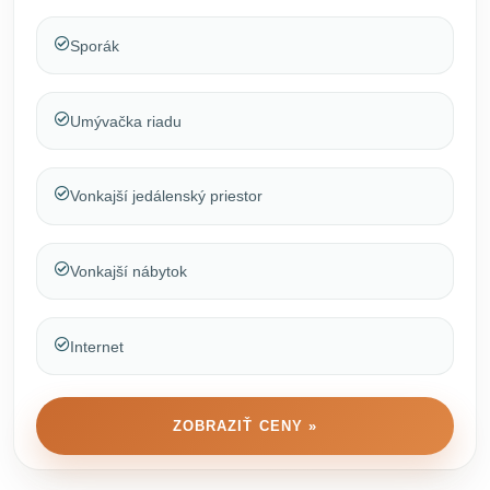
Sporák
Umývačka riadu
Vonkajší jedálenský priestor
Vonkajší nábytok
Internet
ZOBRAZIŤ CENY »