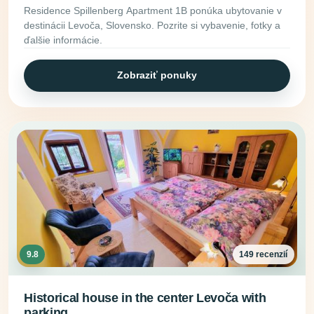
Residence Spillenberg Apartment 1B ponúka ubytovanie v
destinácii Levoča, Slovensko. Pozrite si vybavenie, fotky a
ďalšie informácie.
Zobraziť ponuky
9.8
149 recenzií
Historical house in the center Levoča with
parking