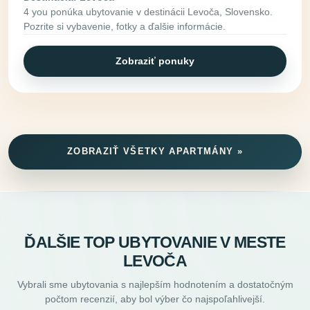
4 you ponúka ubytovanie v destinácii Levoča, Slovensko.
Pozrite si vybavenie, fotky a ďalšie informácie.
Zobraziť ponuky
ZOBRAZIŤ VŠETKY APARTMÁNY »
ĎALŠIE TOP UBYTOVANIE V MESTE
LEVOČA
Vybrali sme ubytovania s najlepším hodnotením a dostatočným
počtom recenzií, aby bol výber čo najspoľahlivejší.