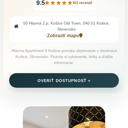
9.5
303 recenzií
50 Hlavná 2.p, Košice Old Town, 040 01 Košice,
Slovensko
Zobraziť mapu
•
Hlavna Apartment II Košice ponúka ubytovanie v destinácii
Košice, Slovensko. Pozrite si vybavenie, fotky a ďalšie
informácie.
OVERIŤ DOSTUPNOSŤ »