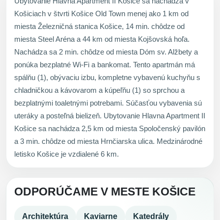
Ubytovanie Hlavna Apartment II Košice sa nachádza v
Košiciach v štvrti Košice Old Town menej ako 1 km od
miesta Železničná stanica Košice, 14 min. chôdze od
miesta Steel Aréna a 44 km od miesta Kojšovská hoľa.
Nachádza sa 2 min. chôdze od miesta Dóm sv. Alžbety a
ponúka bezplatné Wi-Fi a bankomat. Tento apartmán má
spálňu (1), obývaciu izbu, kompletne vybavenú kuchyňu s
chladničkou a kávovarom a kúpeľňu (1) so sprchou a
bezplatnými toaletnými potrebami. Súčasťou vybavenia sú
uteráky a posteľná bielizeň. Ubytovanie Hlavna Apartment II
Košice sa nachádza 2,5 km od miesta Spoločenský pavilón
a 3 min. chôdze od miesta Hrnčiarska ulica. Medzinárodné
letisko Košice je vzdialené 6 km.
ODPORÚČAME V MESTE KOŠICE
Architektúra
Kaviarne
Katedrály