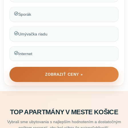
Sporák
Umývačka riadu
Internet
ZOBRAZIŤ CENY »
TOP APARTMÁNY V MESTE KOŠICE
Vybrali sme ubytovania s najlepším hodnotením a dostatočným
počtom recenzií, aby bol výber čo najspoľahlivejší.