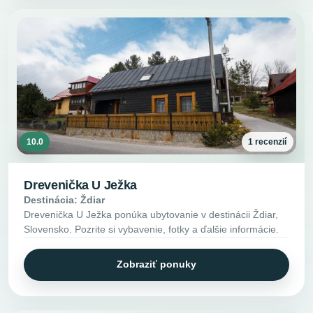
10.0
1 recenzií
Drevenička U Ježka
Destinácia: Ždiar
Drevenička U Ježka ponúka ubytovanie v destinácii Ždiar,
Slovensko. Pozrite si vybavenie, fotky a ďalšie informácie.
Zobraziť ponuky