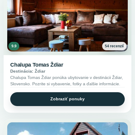
9.9
54 recenzií
Chalupa Tomas Ždiar
Destinácia: Ždiar
Chalupa Tomas Ždiar ponúka ubytovanie v destinácii Ždiar,
Slovensko. Pozrite si vybavenie, fotky a ďalšie informácie.
Zobraziť ponuky