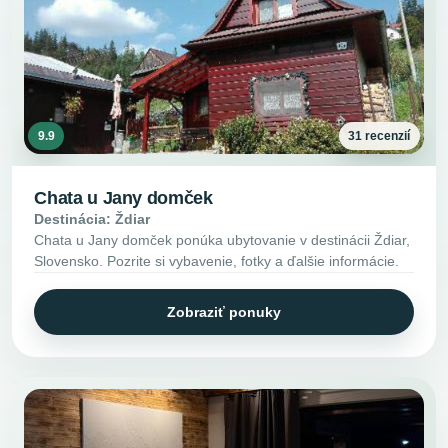
9.9
31 recenzií
Chata u Jany domček
Destinácia: Ždiar
Chata u Jany domček ponúka ubytovanie v destinácii Ždiar,
Slovensko. Pozrite si vybavenie, fotky a ďalšie informácie.
Zobraziť ponuky