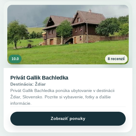
10.0
8 recenzií
Privát Gallik Bachledka
Destinácia: Ždiar
Privát Gallik Bachledka ponúka ubytovanie v destinácii
Ždiar, Slovensko. Pozrite si vybavenie, fotky a ďalšie
informácie.
Zobraziť ponuky