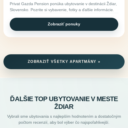
Privat Gazda Pension ponúka ubytovanie v destinácii Ždiar,
Slovensko. Pozrite si vybavenie, fotky a ďalšie informácie.
Zobraziť ponuky
ZOBRAZIŤ VŠETKY APARTMÁNY »
ĎALŠIE TOP UBYTOVANIE V MESTE
ŽDIAR
Vybrali sme ubytovania s najlepším hodnotením a dostatočným
počtom recenzií, aby bol výber čo najspoľahlivejší.