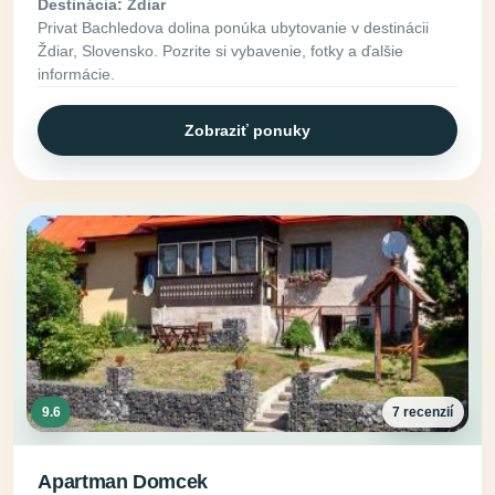
Destinácia: Ždiar
Privat Bachledova dolina ponúka ubytovanie v destinácii
Ždiar, Slovensko. Pozrite si vybavenie, fotky a ďalšie
informácie.
Zobraziť ponuky
9.6
7 recenzií
Apartman Domcek