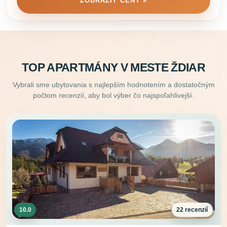
ZOBRAZIŤ CENY »
TOP APARTMÁNY V MESTE ŽDIAR
Vybrali sme ubytovania s najlepším hodnotením a dostatočným
počtom recenzií, aby bol výber čo najspoľahlivejší.
10.0
22 recenzií