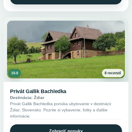
10.0
8 recenzií
Privát Gallik Bachledka
Destinácia: Ždiar
Privát Gallik Bachledka ponúka ubytovanie v destinácii
Ždiar, Slovensko. Pozrite si vybavenie, fotky a ďalšie
informácie.
Zobraziť ponuky