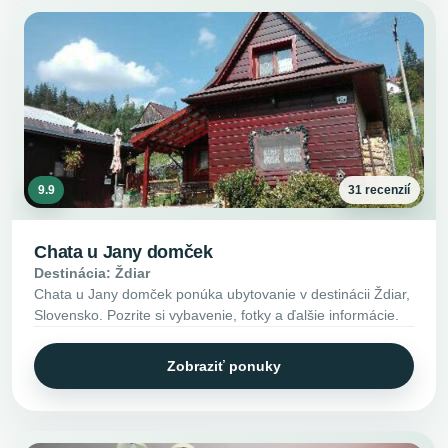
9.9
31 recenzií
Chata u Jany domček
Destinácia: Ždiar
Chata u Jany domček ponúka ubytovanie v destinácii Ždiar,
Slovensko. Pozrite si vybavenie, fotky a ďalšie informácie.
Zobraziť ponuky