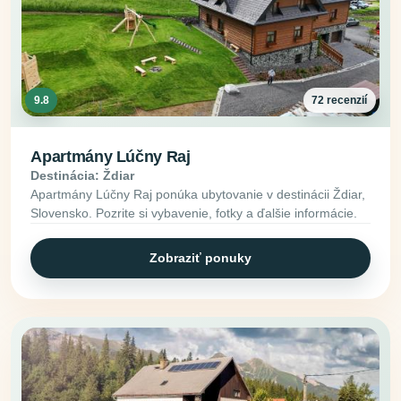
9.8
72 recenzií
Apartmány Lúčny Raj
Destinácia: Ždiar
Apartmány Lúčny Raj ponúka ubytovanie v destinácii Ždiar,
Slovensko. Pozrite si vybavenie, fotky a ďalšie informácie.
Zobraziť ponuky