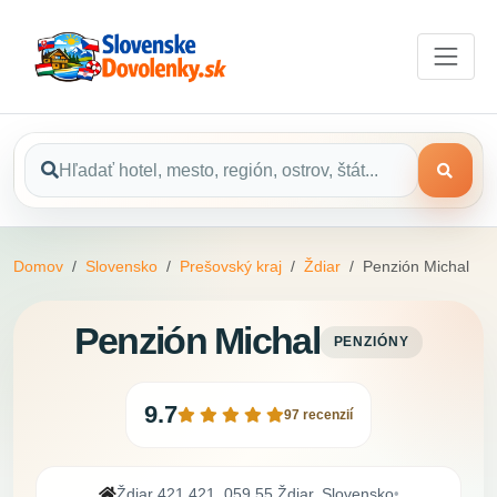
Domov
Slovensko
Prešovský kraj
Ždiar
Penzión Michal
Penzión Michal
PENZIÓNY
9.7
97 recenzií
Ždiar 421 421, 059 55 Ždiar, Slovensko
•