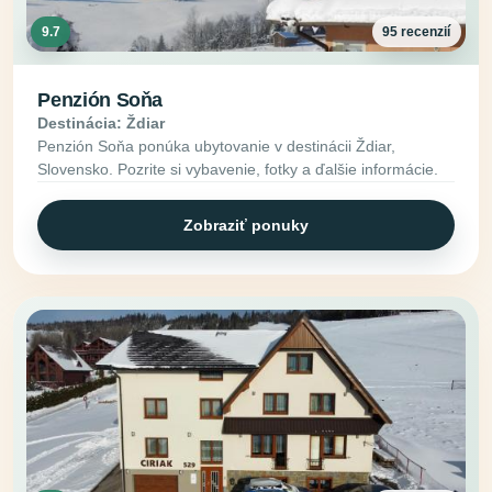
9.7
95 recenzií
Penzión Soňa
Destinácia: Ždiar
Penzión Soňa ponúka ubytovanie v destinácii Ždiar,
Slovensko. Pozrite si vybavenie, fotky a ďalšie informácie.
Zobraziť ponuky