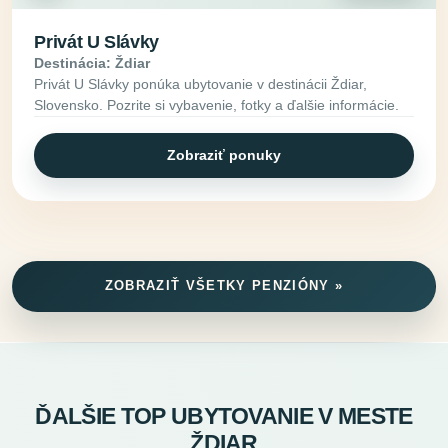
Privát U Slávky
Destinácia: Ždiar
Privát U Slávky ponúka ubytovanie v destinácii Ždiar,
Slovensko. Pozrite si vybavenie, fotky a ďalšie informácie.
Zobraziť ponuky
ZOBRAZIŤ VŠETKY PENZIÓNY »
ĎALŠIE TOP UBYTOVANIE V MESTE
ŽDIAR