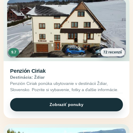
9.7
72 recenzií
Penzión Ciriak
Destinácia: Ždiar
Penzión Ciriak ponúka ubytovanie v destinácii Ždiar,
Slovensko. Pozrite si vybavenie, fotky a ďalšie informácie.
Zobraziť ponuky