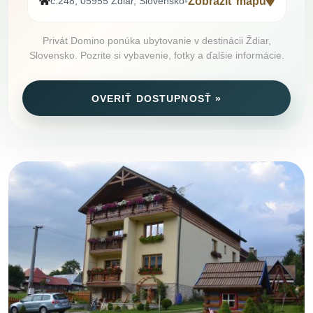
č.248, 05955 Ždiar, Slovensko
Zobraziť mapu
•
Privát Domino ponúka ubytovanie v destinácii Ždiar,
Slovensko. Pozrite si vybavenie, fotky a ďalšie informácie.
OVERIŤ DOSTUPNOSŤ »