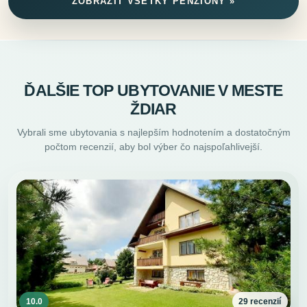
ZOBRAZIŤ VŠETKY PENZIÓNY »
ĎALŠIE TOP UBYTOVANIE V MESTE
ŽDIAR
Vybrali sme ubytovania s najlepším hodnotením a dostatočným
počtom recenzií, aby bol výber čo najspoľahlivejší.
10.0
29 recenzií