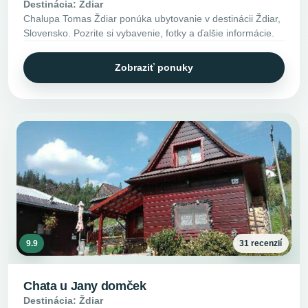
Destinácia: Ždiar
Chalupa Tomas Ždiar ponúka ubytovanie v destinácii Ždiar,
Slovensko. Pozrite si vybavenie, fotky a ďalšie informácie.
Zobraziť ponuky
9.9
31 recenzií
Chata u Jany domček
Destinácia: Ždiar