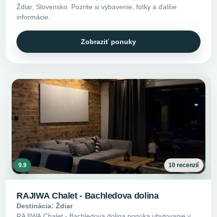
Ždiar, Slovensko. Pozrite si vybavenie, fotky a ďalšie
informácie.
Zobraziť ponuky
9.9
10 recenzií
RAJIWA Chalet - Bachledova dolina
Destinácia: Ždiar
RAJIWA Chalet - Bachledova dolina ponúka ubytovanie v