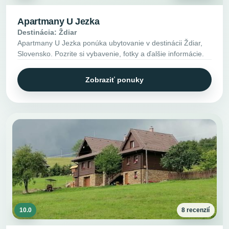
Apartmany U Jezka
Destinácia: Ždiar
Apartmany U Jezka ponúka ubytovanie v destinácii Ždiar,
Slovensko. Pozrite si vybavenie, fotky a ďalšie informácie.
Zobraziť ponuky
10.0
8 recenzií