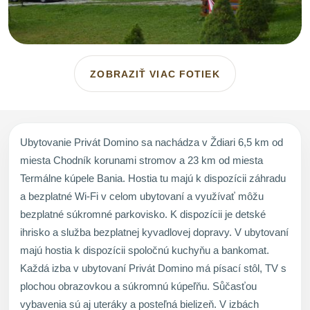
ZOBRAZIŤ VIAC FOTIEK
Ubytovanie Privát Domino sa nachádza v Ždiari 6,5 km od
miesta Chodník korunami stromov a 23 km od miesta
Termálne kúpele Bania. Hostia tu majú k dispozícii záhradu
a bezplatné Wi-Fi v celom ubytovaní a využívať môžu
bezplatné súkromné parkovisko. K dispozícii je detské
ihrisko a služba bezplatnej kyvadlovej dopravy. V ubytovaní
majú hostia k dispozícii spoločnú kuchyňu a bankomat.
Každá izba v ubytovaní Privát Domino má písací stôl, TV s
plochou obrazovkou a súkromnú kúpeľňu. Sůčasťou
vybavenia sú aj uteráky a posteľná bielizeň. V izbách