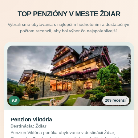
TOP PENZIÓNY V MESTE ŽDIAR
Vybrali sme ubytovania s najlepším hodnotením a dostatočným
počtom recenzií, aby bol výber čo najspoľahlivejší.
9.8
209 recenzií
Penzion Viktória
Destinácia: Ždiar
Penzion Viktória ponúka ubytovanie v destinácii Ždiar,