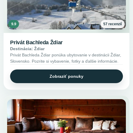
9.9
57 recenzií
Privát Bachleda Ždiar
Destinácia: Ždiar
Privát Bachleda Ždiar ponúka ubytovanie v destinácii Ždiar,
Slovensko. Pozrite si vybavenie, fotky a ďalšie informácie.
Zobraziť ponuky