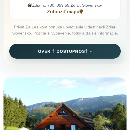
Ždiar č. 730, 059 55 Ždiar, Slovensko
•
Zobraziť mapu
Privát Za Lesíkom ponúka ubytovanie v destinácii Ždiar,
Slovensko. Pozrite si vybavenie, fotky a ďalšie informácie.
OVERIŤ DOSTUPNOSŤ »