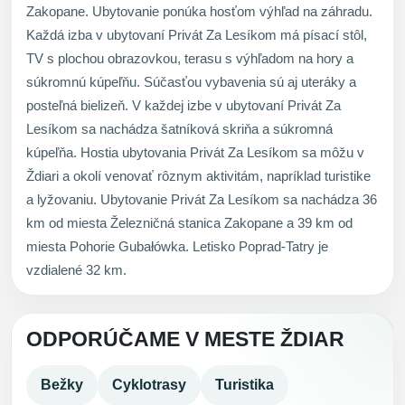
Zakopane. Ubytovanie ponúka hosťom výhľad na záhradu.
Každá izba v ubytovaní Privát Za Lesíkom má písací stôl,
TV s plochou obrazovkou, terasu s výhľadom na hory a
súkromnú kúpeľňu. Súčasťou vybavenia sú aj uteráky a
posteľná bielizeň. V každej izbe v ubytovaní Privát Za
Lesíkom sa nachádza šatníková skriňa a súkromná
kúpeľňa. Hostia ubytovania Privát Za Lesíkom sa môžu v
Ždiari a okolí venovať rôznym aktivitám, napríklad turistike
a lyžovaniu. Ubytovanie Privát Za Lesíkom sa nachádza 36
km od miesta Železničná stanica Zakopane a 39 km od
miesta Pohorie Gubałówka. Letisko Poprad-Tatry je
vzdialené 32 km.
ODPORÚČAME V MESTE ŽDIAR
Bežky
Cyklotrasy
Turistika