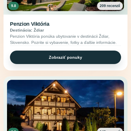
9.8
209 recenzií
Penzion Viktória
Destinácia: Ždiar
Penzion Viktória ponúka ubytovanie v destinácii Ždiar,
Slovensko. Pozrite si vybavenie, fotky a ďalšie informácie.
Zobraziť ponuky