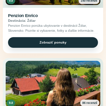
9.8
140 recenzií
Penzion Enrico
Destinácia: Ždiar
Penzion Enrico ponúka ubytovanie v destinácii Ždiar,
Slovensko. Pozrite si vybavenie, fotky a ďalšie informácie.
Zobraziť ponuky
9.8
86 recenzií