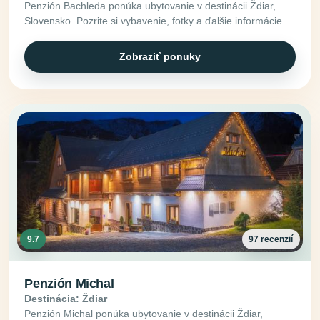
Penzión Bachleda ponúka ubytovanie v destinácii Ždiar,
Slovensko. Pozrite si vybavenie, fotky a ďalšie informácie.
Zobraziť ponuky
9.7
97 recenzií
Penzión Michal
Destinácia: Ždiar
Penzión Michal ponúka ubytovanie v destinácii Ždiar,