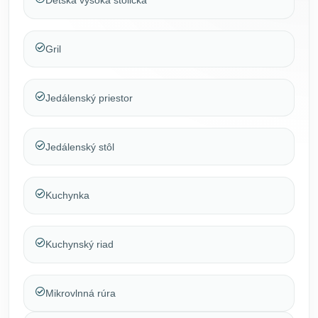
Detská vysoká stolička
Gril
Jedálenský priestor
Jedálenský stôl
Kuchynka
Kuchynský riad
Mikrovlnná rúra