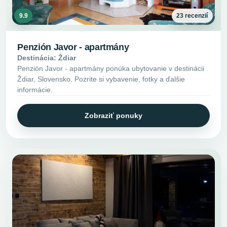
9.9
23 recenzií
Penzión Javor - apartmány
Destinácia: Ždiar
Penzión Javor - apartmány ponúka ubytovanie v destinácii
Ždiar, Slovensko. Pozrite si vybavenie, fotky a ďalšie
informácie.
Zobraziť ponuky