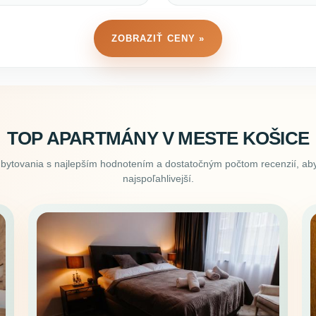
ZOBRAZIŤ CENY »
TOP APARTMÁNY V MESTE KOŠICE
ubytovania s najlepším hodnotením a dostatočným počtom recenzií, aby
najspoľahlivejší.