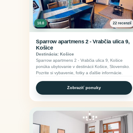
10.0
22 recenzií
Sparrow apartmens 2 - Vrabčia ulica 9,
Košice
Destinácia: Košice
Sparrow apartmens 2 - Vrabčia ulica 9, Košice
ponúka ubytovanie v destinácii Košice, Slovensko.
Pozrite si vybavenie, fotky a ďalšie informácie.
Zobraziť ponuky