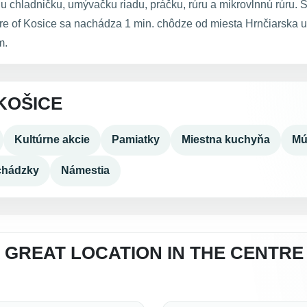
 chladničku, umývačku riadu, práčku, rúru a mikrovlnnú rúru. 
ntre of Kosice sa nachádza 1 min. chôdze od miesta Hrnčiarska 
m.
KOŠICE
Kultúrne akcie
Pamiatky
Miestna kuchyňa
Mú
chádzky
Námestia
 GREAT LOCATION IN THE CENTRE