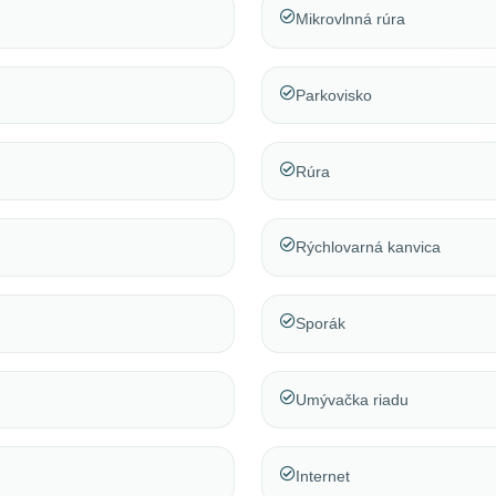
Mikrovlnná rúra
Parkovisko
Rúra
Rýchlovarná kanvica
Sporák
Umývačka riadu
Internet