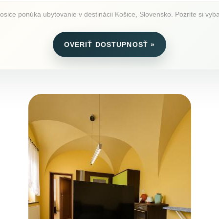
Kosice ponúka ubytovanie v destinácii Košice, Slovensko. Pozrite si vyba
OVERIŤ DOSTUPNOSŤ »