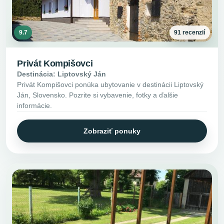
9.7
91 recenzií
Privát Kompišovci
Destinácia: Liptovský Ján
Privát Kompišovci ponúka ubytovanie v destinácii Liptovský
Ján, Slovensko. Pozrite si vybavenie, fotky a ďalšie
informácie.
Zobraziť ponuky