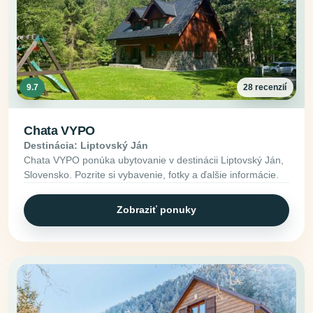
9.7
28 recenzií
Chata VYPO
Destinácia: Liptovský Ján
Chata VYPO ponúka ubytovanie v destinácii Liptovský Ján,
Slovensko. Pozrite si vybavenie, fotky a ďalšie informácie.
Zobraziť ponuky