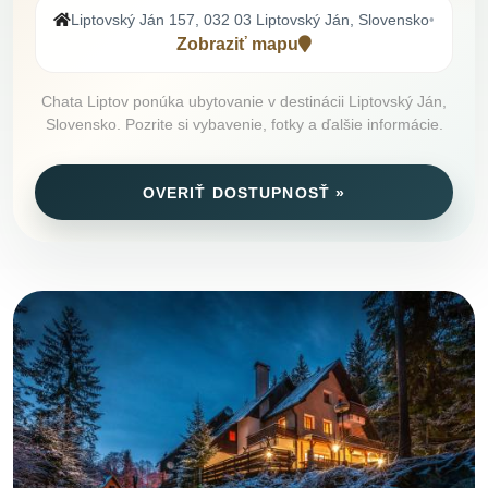
Liptovský Ján 157, 032 03 Liptovský Ján, Slovensko
•
Zobraziť mapu
Chata Liptov ponúka ubytovanie v destinácii Liptovský Ján,
Slovensko. Pozrite si vybavenie, fotky a ďalšie informácie.
OVERIŤ DOSTUPNOSŤ »