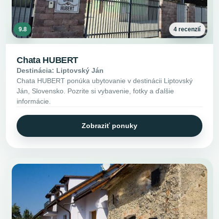
9.8
4 recenzií
Chata HUBERT
Destinácia: Liptovský Ján
Chata HUBERT ponúka ubytovanie v destinácii Liptovský
Ján, Slovensko. Pozrite si vybavenie, fotky a ďalšie
informácie.
Zobraziť ponuky