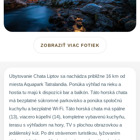
ZOBRAZIŤ VIAC FOTIEK
Ubytovanie Chata Liptov sa nachádza približne 16 km od
miesta Aquapark Tatralandia. Ponúka výhľad na rieku a
hostia tu majú k dispozícii bar a balkón. Táto horská chata
má bezplatné súkromné parkovisko a ponúka spoločnú
kuchyňu a bezplatné Wi-Fi. Táto horská chata má spálne
(13), viacero kúpeľní (14), kompletne vybavenú kuchyňu,
terasu s výhľadom na hory, TV s plochou obrazovkou a
jedálenský kút. Po dni strávenom turistikou, lyžovaním