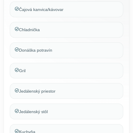
Čajová kanvica/kávovar
Chladnička
Donáška potravín
Gril
Jedálenský priestor
Jedálenský stôl
Kuchyňa