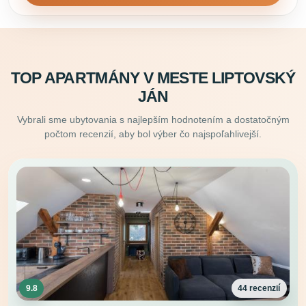
TOP APARTMÁNY V MESTE LIPTOVSKÝ
JÁN
Vybrali sme ubytovania s najlepším hodnotením a dostatočným
počtom recenzií, aby bol výber čo najspoľahlivejší.
9.8
44 recenzií