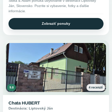
Sidka & Adam ponúka ubytovanie v destinácii Liptovský
Ján, Slovensko. Pozrite si vybavenie, fotky a ďalšie
informácie.
Zobraziť ponuky
9.8
4 recenzií
Chata HUBERT
Destinácia: Liptovský Ján