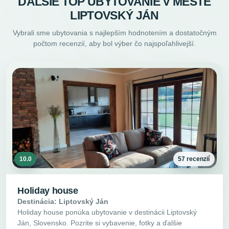
ĎALŠIE TOP UBYTOVANIE V MESTE
LIPTOVSKÝ JÁN
Vybrali sme ubytovania s najlepším hodnotením a dostatočným
počtom recenzií, aby bol výber čo najspoľahlivejší.
10.0
57 recenzií
Holiday house
Destinácia: Liptovský Ján
Holiday house ponúka ubytovanie v destinácii Liptovský
Ján, Slovensko. Pozrite si vybavenie, fotky a ďalšie