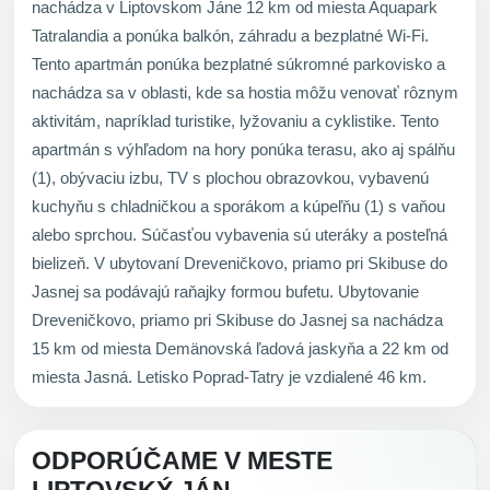
nachádza v Liptovskom Jáne 12 km od miesta Aquapark
Tatralandia a ponúka balkón, záhradu a bezplatné Wi-Fi.
Tento apartmán ponúka bezplatné súkromné parkovisko a
nachádza sa v oblasti, kde sa hostia môžu venovať rôznym
aktivitám, napríklad turistike, lyžovaniu a cyklistike. Tento
apartmán s výhľadom na hory ponúka terasu, ako aj spálňu
(1), obývaciu izbu, TV s plochou obrazovkou, vybavenú
kuchyňu s chladničkou a sporákom a kúpeľňu (1) s vaňou
alebo sprchou. Súčasťou vybavenia sú uteráky a posteľná
bielizeň. V ubytovaní Dreveničkovo, priamo pri Skibuse do
Jasnej sa podávajú raňajky formou bufetu. Ubytovanie
Dreveničkovo, priamo pri Skibuse do Jasnej sa nachádza
15 km od miesta Demänovská ľadová jaskyňa a 22 km od
miesta Jasná. Letisko Poprad-Tatry je vzdialené 46 km.
ODPORÚČAME V MESTE