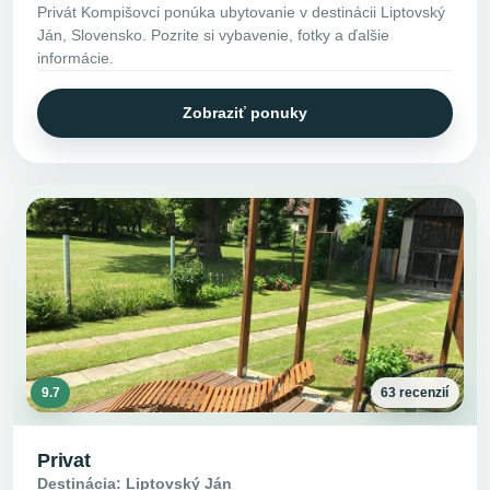
Privát Kompišovci ponúka ubytovanie v destinácii Liptovský
Ján, Slovensko. Pozrite si vybavenie, fotky a ďalšie
informácie.
Zobraziť ponuky
9.7
63 recenzií
Privat
Destinácia: Liptovský Ján