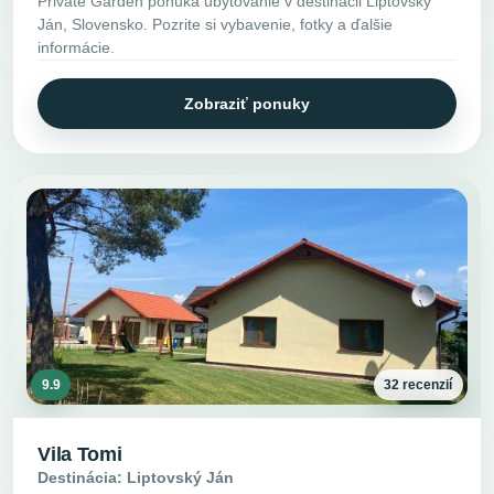
Private Garden ponúka ubytovanie v destinácii Liptovský
Ján, Slovensko. Pozrite si vybavenie, fotky a ďalšie
informácie.
Zobraziť ponuky
9.9
32 recenzií
Vila Tomi
Destinácia: Liptovský Ján