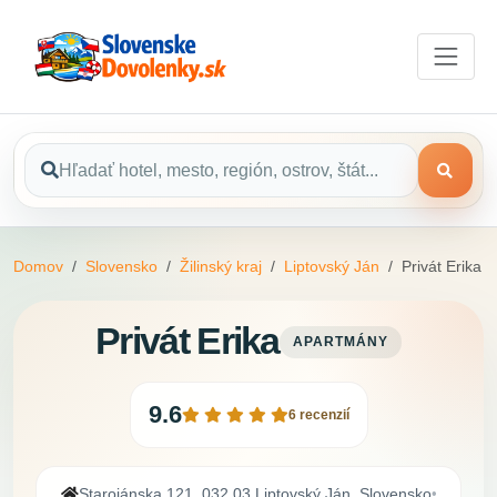
Domov
Slovensko
Žilinský kraj
Liptovský Ján
Privát Erika
Privát Erika
APARTMÁNY
9.6
6 recenzií
Starojánska 121, 032 03 Liptovský Ján, Slovensko
•