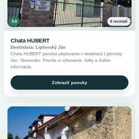
9.8
4 recenzií
Chata HUBERT
Destinácia: Liptovský Ján
Chata HUBERT ponúka ubytovanie v destinácii Liptovský
Ján, Slovensko. Pozrite si vybavenie, fotky a ďalšie
informácie.
Zobraziť ponuky