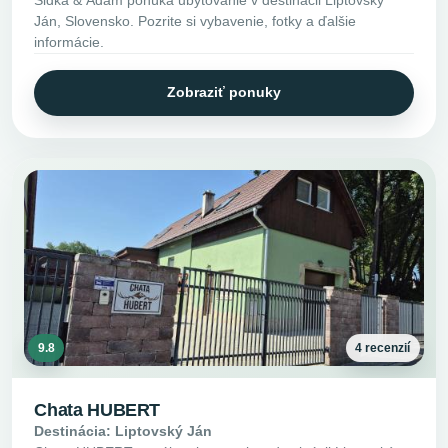
Sidka & Adam ponúka ubytovanie v destinácii Liptovský
Ján, Slovensko. Pozrite si vybavenie, fotky a ďalšie
informácie.
Zobraziť ponuky
9.8
4 recenzií
Chata HUBERT
Destinácia: Liptovský Ján