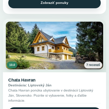
Zobraziť ponuky
10.0
7 recenzií
Chata Havran
Destinácia: Liptovský Ján
Chata Havran ponúka ubytovanie v destinácii Liptovský
Ján, Slovensko. Pozrite si vybavenie, fotky a ďalšie
informácie.