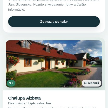
Ján, Slovensko. Pozrite si vybavenie, fotky a ďalšie
informácie.
Zobraziť ponuky
9.7
45 recenzií
Chalupa Alzbeta
Destinácia: Liptovský Ján