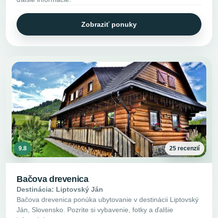
Zobraziť ponuky
9.8
25 recenzií
Bačova drevenica
Destinácia: Liptovský Ján
Bačova drevenica ponúka ubytovanie v destinácii Liptovský
Ján, Slovensko. Pozrite si vybavenie, fotky a ďalšie