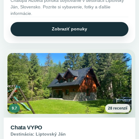
Chalupa Alzbeta ponúka ubytovanie v destinácii Liptovský
Ján, Slovensko. Pozrite si vybavenie, fotky a ďalšie
informácie.
Zobraziť ponuky
9.7
28 recenzií
Chata VYPO
Destinácia: Liptovský Ján