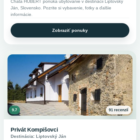
Chata HUBERT ponúka ubytovanie v destinácii Liptovský
Ján, Slovensko. Pozrite si vybavenie, fotky a ďalšie
informácie.
Zobraziť ponuky
9.7
91 recenzií
Privát Kompišovci
Destinácia: Liptovský Ján