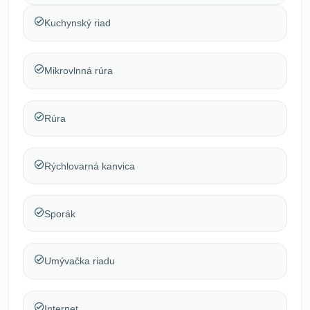
Kuchynský riad
Mikrovlnná rúra
Rúra
Rýchlovarná kanvica
Sporák
Umývačka riadu
Internet