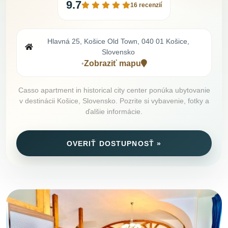
9.7
16 recenzií
Hlavná 25, Košice Old Town, 040 01 Košice,
Slovensko
Zobraziť mapu
•
Casso apartment in historical city center ponúka ubytovanie
v destinácii Košice, Slovensko. Pozrite si vybavenie, fotky a
ďalšie informácie.
OVERIŤ DOSTUPNOSŤ »