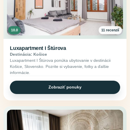
10.0
11 recenzií
Luxapartment I Štúrova
Destinácia: Košice
Luxapartment I Štúrova ponúka ubytovanie v destinácii
Košice, Slovensko. Pozrite si vybavenie, fotky a ďalšie
informácie.
Zobraziť ponuky