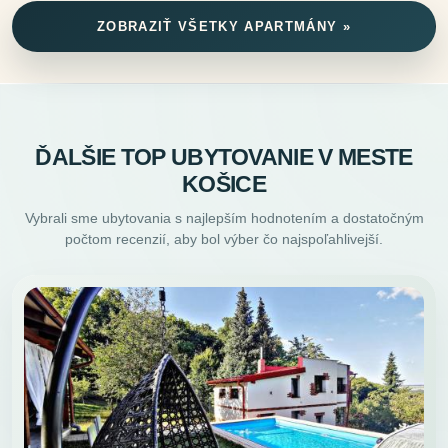
ZOBRAZIŤ VŠETKY APARTMÁNY »
ĎALŠIE TOP UBYTOVANIE V MESTE
KOŠICE
Vybrali sme ubytovania s najlepším hodnotením a dostatočným
počtom recenzií, aby bol výber čo najspoľahlivejší.