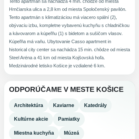
Tento apartmán sa nachádza 4 min. chôdze od miesta
Hrnčiarska ulica a 2,8 km od miesta Spoločenský pavilón.
Tento apartmán s klimatizáciou má viacero spální (2),
obývaciu izbu, kompletne vybavenú kuchyňu s chladničkou
a kávovarom a kúpeľňu (1) s bidetom a sušičom vlasov.
Kúpeľňa má vaňu. Ubytovanie Casso apartment in
historical city center sa nachádza 15 min. chôdze od miesta
Steel Aréna a 41 km od miesta Kojšovská hoľa.
Medzinárodné letisko Košice je vzdialené 6 km.
ODPORÚČAME V MESTE KOŠICE
Architektúra
Kaviarne
Katedrály
Kultúrne akcie
Pamiatky
Miestna kuchyňa
Múzeá