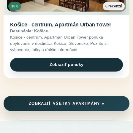
10.0
6 recenzií
Košice - centrum, Apartmán Urban Tower
Destinácia: Košice
Košice - centrum, Apartmán Urban Tower ponúka
ubytovanie v destinácii Košice, Slovensko. Pozrite si
vybavenie, fotky a ďalšie informácie.
Zobraziť ponuky
ZOBRAZIŤ VŠETKY APARTMÁNY »