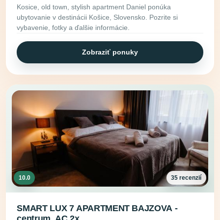
Kosice, old town, stylish apartment Daniel ponúka
ubytovanie v destinácii Košice, Slovensko. Pozrite si
vybavenie, fotky a ďalšie informácie.
Zobraziť ponuky
10.0
35 recenzií
SMART LUX 7 APARTMENT BAJZOVA -
centrum, AC 2x