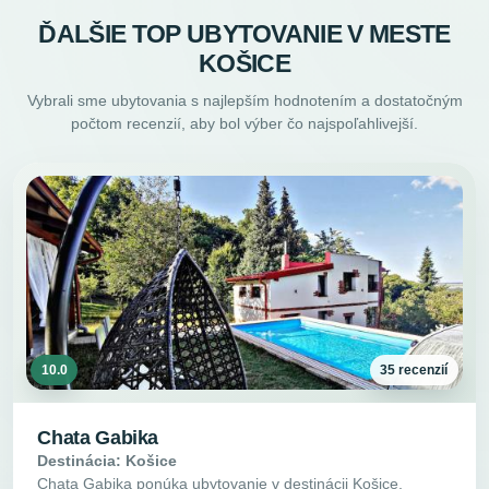
ĎALŠIE TOP UBYTOVANIE V MESTE
KOŠICE
Vybrali sme ubytovania s najlepším hodnotením a dostatočným
počtom recenzií, aby bol výber čo najspoľahlivejší.
10.0
35 recenzií
Chata Gabika
Destinácia: Košice
Chata Gabika ponúka ubytovanie v destinácii Košice,