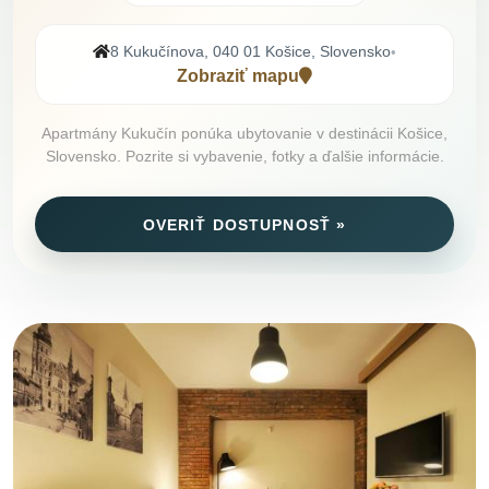
8 Kukučínova, 040 01 Košice, Slovensko
•
Zobraziť mapu
Apartmány Kukučín ponúka ubytovanie v destinácii Košice,
Slovensko. Pozrite si vybavenie, fotky a ďalšie informácie.
OVERIŤ DOSTUPNOSŤ »