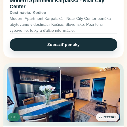
Modern Apartment Karpatská - Near City
Center
Destinácia: Košice
Modern Apartment Karpatská - Near City Center ponúka
ubytovanie v destinácii Košice, Slovensko. Pozrite si
vybavenie, fotky a ďalšie informácie.
Zobraziť ponuky
10.0
22 recenzií