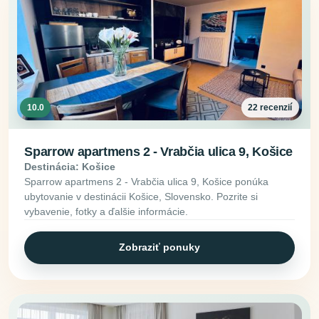
10.0
22 recenzií
Sparrow apartmens 2 - Vrabčia ulica 9, Košice
Destinácia: Košice
Sparrow apartmens 2 - Vrabčia ulica 9, Košice ponúka
ubytovanie v destinácii Košice, Slovensko. Pozrite si
vybavenie, fotky a ďalšie informácie.
Zobraziť ponuky