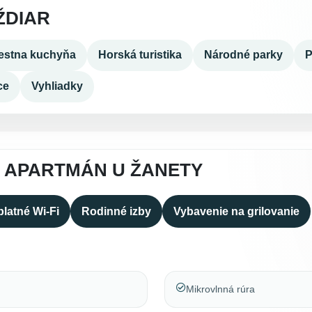
ŽDIAR
estna kuchyňa
Horská turistika
Národné parky
P
ce
Vyhliadky
A APARTMÁN U ŽANETY
latné Wi-Fi
Rodinné izby
Vybavenie na grilovanie
Mikrovlnná rúra