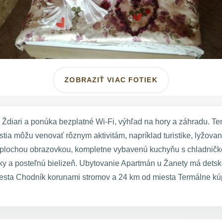
ZOBRAZIŤ VIAC FOTIEK
Ždiari a ponúka bezplatné Wi-Fi, výhľad na hory a záhradu. 
tia môžu venovať rôznym aktivitám, napríklad turistike, lyžovan
 s plochou obrazovkou, kompletne vybavenú kuchyňu s chladničk
ky a posteľnú bielizeň. Ubytovanie Apartmán u Žanety má detsk
sta Chodník korunami stromov a 24 km od miesta Termálne kúpe