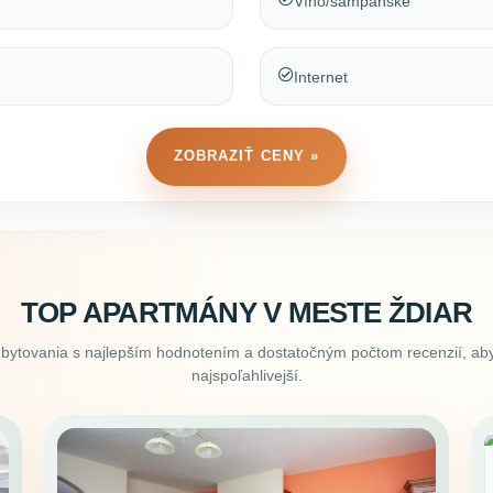
Víno/šampanské
Internet
ZOBRAZIŤ CENY »
TOP APARTMÁNY V MESTE ŽDIAR
ubytovania s najlepším hodnotením a dostatočným počtom recenzií, aby
najspoľahlivejší.