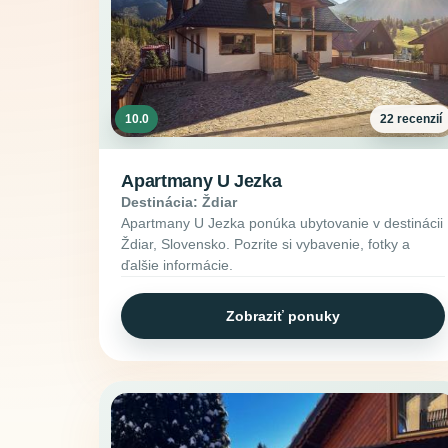
10.0
22 recenzií
Apartmany U Jezka
Destinácia: Ždiar
Apartmany U Jezka ponúka ubytovanie v destinácii
Ždiar, Slovensko. Pozrite si vybavenie, fotky a
ďalšie informácie.
Zobraziť ponuky