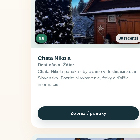
9.8
38 recenzií
Chata Nikola
Destinácia: Ždiar
Chata Nikola ponúka ubytovanie v destinácii Ždiar,
Slovensko. Pozrite si vybavenie, fotky a ďalšie
informácie.
Zobraziť ponuky