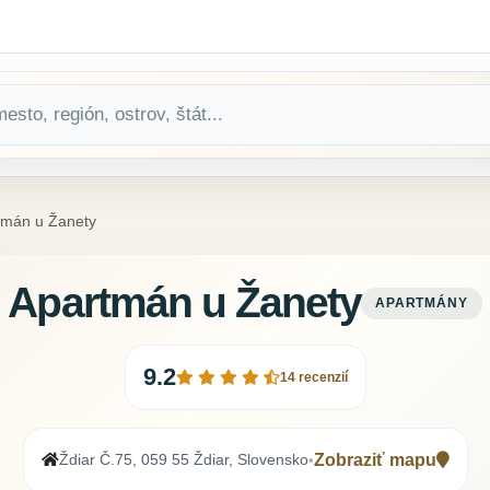
tmán u Žanety
Apartmán u Žanety
APARTMÁNY
9.2
14 recenzií
Ždiar Č.75, 059 55 Ždiar, Slovensko
Zobraziť mapu
•