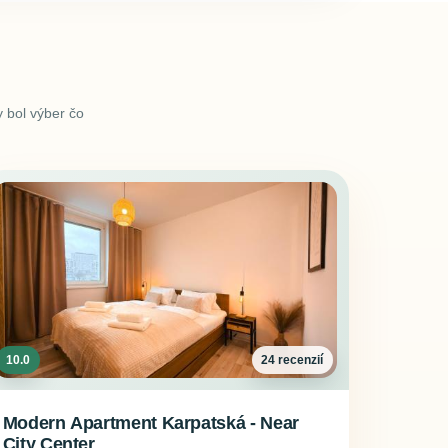
 bol výber čo
10.0
24 recenzií
Modern Apartment Karpatská - Near
City Center