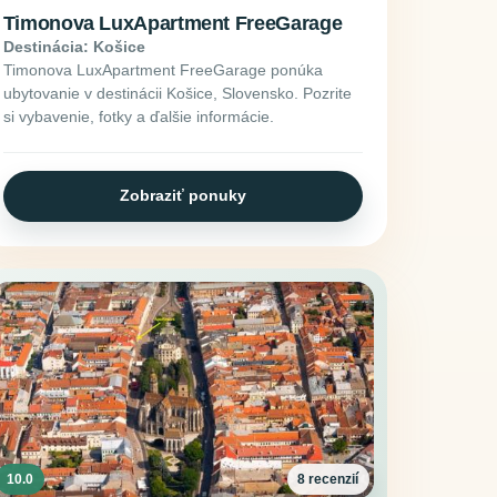
Timonova LuxApartment FreeGarage
Destinácia: Košice
Timonova LuxApartment FreeGarage ponúka
ubytovanie v destinácii Košice, Slovensko. Pozrite
si vybavenie, fotky a ďalšie informácie.
Zobraziť ponuky
10.0
8 recenzií