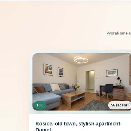
Vybrali sme 
10.0
56 recenzií
Kosice, old town, stylish apartment
Daniel