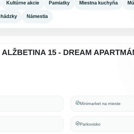
Kultúrne akcie
Pamiatky
Miestna kuchyňa
Mú
chádzky
Námestia
 ALŽBETINA 15 - DREAM APARTMÁ
Minimarket na mieste
Parkovisko