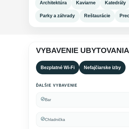
Architektúra
Kaviarne
Katedrály
Parky a záhrady
Reštaurácie
Pre
VYBAVENIE UBYTOVANIA
Bezplatné Wi-Fi
Nefajčiarske izby
ĎALŠIE VYBAVENIE
Bar
Chladnička