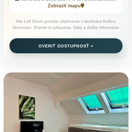
Zobraziť mapu
Alia Loft Room ponúka ubytovanie v destinácii Košice,
Slovensko. Pozrite si vybavenie, fotky a ďalšie informácie.
OVERIŤ DOSTUPNOSŤ »