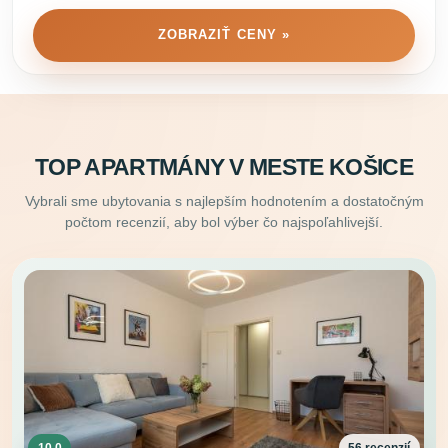
ZOBRAZIŤ CENY »
TOP APARTMÁNY V MESTE KOŠICE
Vybrali sme ubytovania s najlepším hodnotením a dostatočným
počtom recenzií, aby bol výber čo najspoľahlivejší.
10.0
56 recenzií