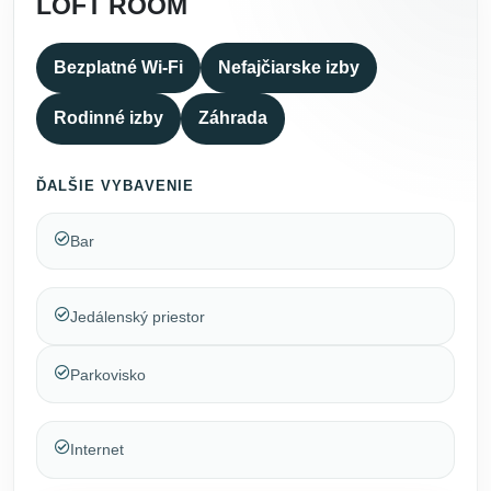
LOFT ROOM
Bezplatné Wi-Fi
Nefajčiarske izby
Rodinné izby
Záhrada
ĎALŠIE VYBAVENIE
Bar
Jedálenský priestor
Parkovisko
Internet