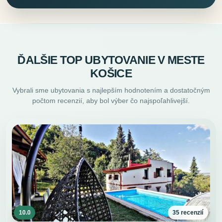
ĎALŠIE TOP UBYTOVANIE V MESTE
KOŠICE
Vybrali sme ubytovania s najlepším hodnotením a dostatočným
počtom recenzií, aby bol výber čo najspoľahlivejší.
10.0
35 recenzií