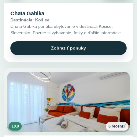
Chata Gabika
Destinácia: Košice
Chata Gabika ponúka ubytovanie v destinácii Košice,
Slovensko. Pozrite si vybavenie, fotky a ďalšie informácie.
Zobraziť ponuky
10.0
6 recenzií