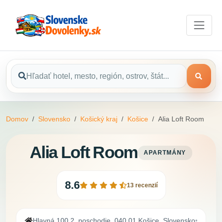
Domov
Slovensko
Košický kraj
Košice
Alia Loft Room
Alia Loft Room
APARTMÁNY
8.6
13 recenzií
Hlavná 100 2. poschodie, 040 01 Košice, Slovensko
•