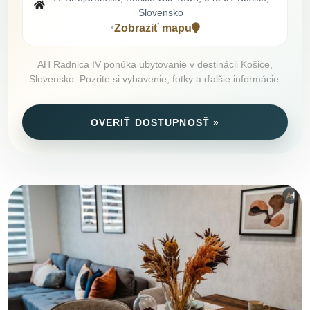
Slovensko
Zobraziť mapu
•
AH Radnica IV ponúka ubytovanie v destinácii Košice,
Slovensko. Pozrite si vybavenie, fotky a ďalšie informácie.
OVERIŤ DOSTUPNOSŤ »