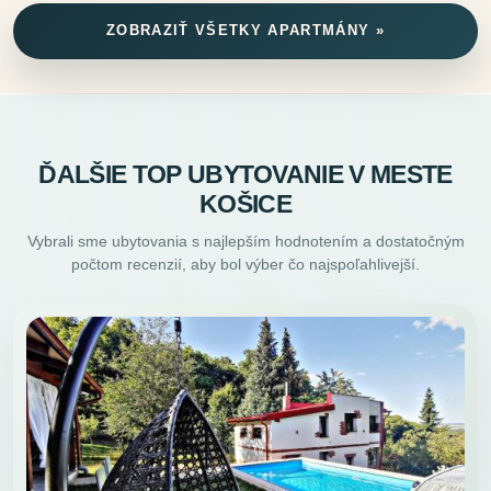
ZOBRAZIŤ VŠETKY APARTMÁNY »
ĎALŠIE TOP UBYTOVANIE V MESTE
KOŠICE
Vybrali sme ubytovania s najlepším hodnotením a dostatočným
počtom recenzií, aby bol výber čo najspoľahlivejší.