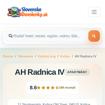
Domov
Slovensko
Košický kraj
Košice
AH Radnica IV
AH Radnica IV
APARTMÁNY
8.6
189 recenzií
11 Strojárenská, Košice Old Town, 040 01 Košice,