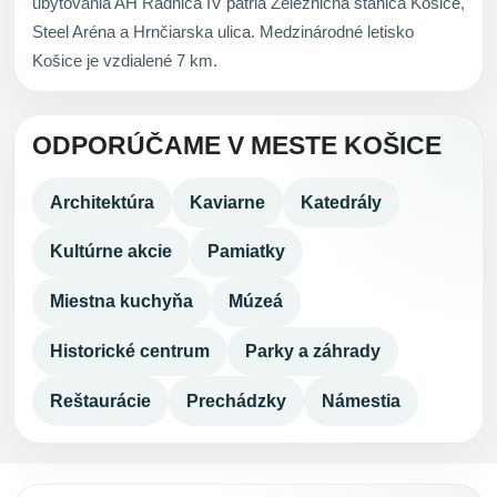
ubytovania AH Radnica IV patria Železničná stanica Košice,
Steel Aréna a Hrnčiarska ulica. Medzinárodné letisko
Košice je vzdialené 7 km.
ODPORÚČAME V MESTE KOŠICE
Architektúra
Kaviarne
Katedrály
Kultúrne akcie
Pamiatky
Miestna kuchyňa
Múzeá
Historické centrum
Parky a záhrady
Reštaurácie
Prechádzky
Námestia