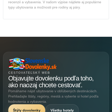
recenzií a vybavenia. V našom výpise nájdete aj populárne
typy ubytovania a možnosti pre rodiny aj páry.
CESTOVATEĽSKÝ WEB
Objavujte dovolenku podľa toho,
ako naozaj chcete cestovať.
Pomáhame nájsť ubytovanie v obľúbených destináciách.
Prehliadajte štáty, regióny, mestá a vyberte si hotel podľa
hodnotenia a vybavenia.
Štýly dovolenky
Všetky hotely