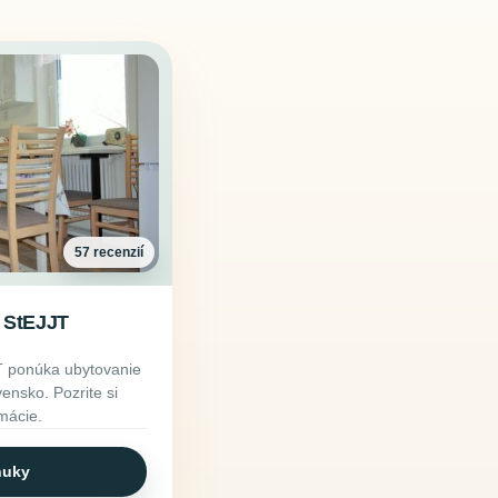
57 recenzií
- StEJJT
T ponúka ubytovanie
vensko. Pozrite si
rmácie.
nuky