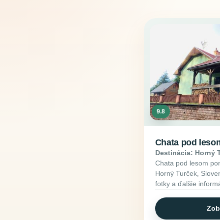
9.8
Chata pod leso
Destinácia: Horný 
Chata pod lesom pon
Horný Turček, Sloven
fotky a ďalšie inform
Zob