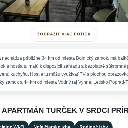
ZOBRAZIŤ VIAC FOTIEK
sa nachádza približne 34 km od miesta Bojnický zámok, má bal
 a hostia tu majú k dispozícii záhradu a bezplatné súkromné 
bavenú kuchyňu. Hostia tu môžu využívať TV s plochou obrazovk
ý zámok a 44 km od miesta Vodný raj Vyhne. Letisko Poprad-Ta
 APARTMÁN TURČEK V SRDCI PRÍ
latné Wi-Fi
Nefajčiarske izby
Rodinné izby