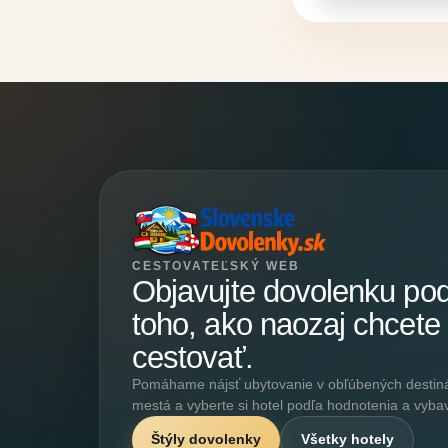
CESTOVATEĽSKÝ WEB
Objavujte dovolenku po
toho, ako naozaj chcete
cestovať.
Pomáhame nájsť ubytovanie v obľúbených destináci
mestá a vyberte si hotel podľa hodnotenia a vyba
Štýly dovolenky
Všetky hotely