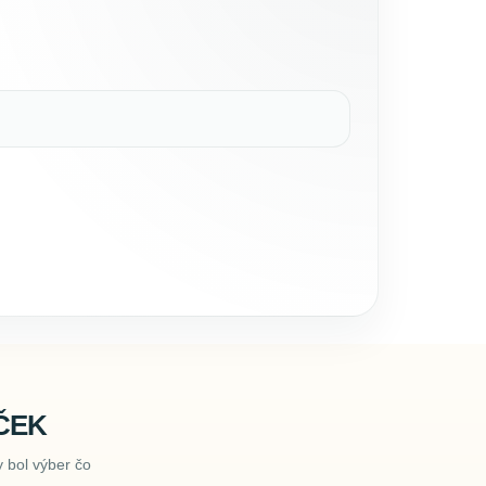
ČEK
 bol výber čo