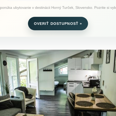
ponúka ubytovanie v destinácii Horný Turček, Slovensko. Pozrite si vyba
OVERIŤ DOSTUPNOSŤ »