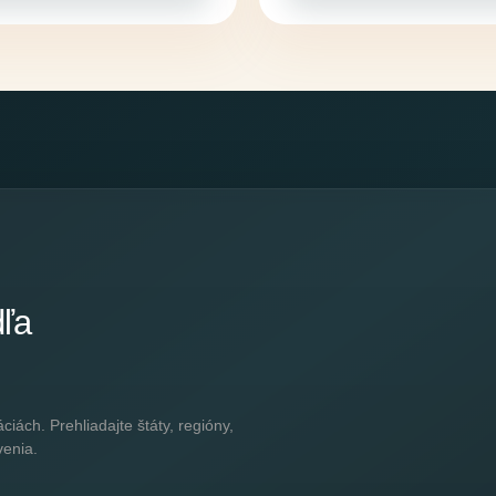
dľa
ách. Prehliadajte štáty, regióny,
venia.