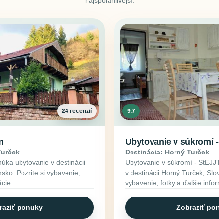
najspoľahlivejší.
24 recenzií
9.7
m
Ubytovanie v súkromí 
Turček
Destinácia: Horný Turček
úka ubytovanie v destinácii
Ubytovanie v súkromí - StEJJ
sko. Pozrite si vybavenie,
v destinácii Horný Turček, Slo
ácie.
vybavenie, fotky a ďalšie info
raziť ponuky
Zobraziť po