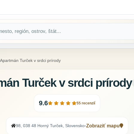
Apartmán Turček v srdci prírody
mán Turček v srdci prírody
9.6
55 recenzií
98, 038 48 Horný Turček, Slovensko
Zobraziť mapu
•